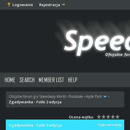
Logowanie
Rejestracja
HOME
SEARCH
MEMBER LIST
HELP
Oficjalne forum gry Speedway-World
›
Pozostałe
›
Hyde Park
›
Zgadywanka - Fotki 2 edycja
Ocena wątku:
Zgadywanka - Fotki 2 edycja
Tryb normalny