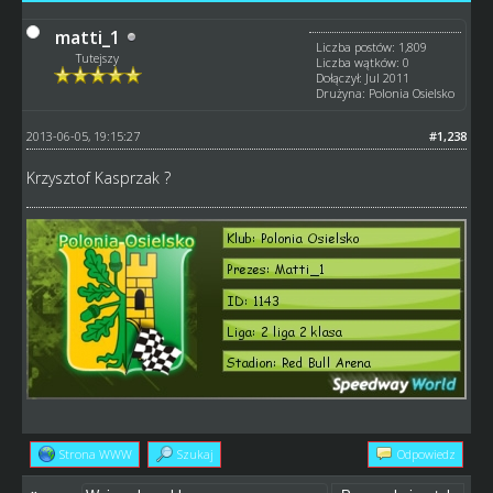
matti_1
Liczba postów: 1,809
Tutejszy
Liczba wątków: 0
Dołączył: Jul 2011
Drużyna: Polonia Osielsko
2013-06-05, 19:15:27
#1,238
Krzysztof Kasprzak ?
Strona WWW
Szukaj
Odpowiedz
«