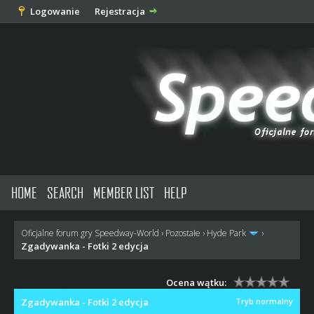
Logowanie
Rejestracja
HOME
SEARCH
MEMBER LIST
HELP
Oficjalne forum gry Speedway-World
›
Pozostałe
›
Hyde Park
›
Zgadywanka - Fotki 2 edycja
Ocena wątku:
Zgadywanka - Fotki 2 edycja
Tryb normalny