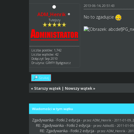
2013-06-14, 20:51:43
ADM_Henrik
No to zgadujcie
Tutejszy
Liczba postów: 1,742
Liczba wątków: 42
Dołączył: Sep 2010
Drużyna: GRYFY Bydgoszcz
Szukaj
«
Starszy wątek
|
Nowszy wątek
»
Wiadomości w tym wątku
Zgadywanka - Fotki 2 edycja
- przez
ADM_Henrik
- 2011-01-09, 
RE: Zgadywanka - Fotki 2 edycja
- przez AdikoSS - 2011-01-09
RE: Zgadywanka - Fotki 2 edycja
- przez
ADM_Henrik
- 201