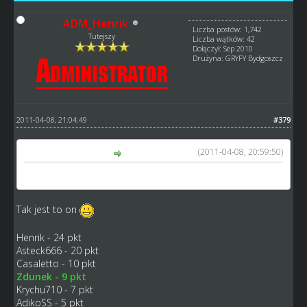
ADM_Henrik
Liczba postów: 1,742
Tutejszy
Liczba wątków: 42
Dołączył: Sep 2010
Drużyna: GRYFY Bydgoszcz
2011-04-08, 21:04:49
#379
(2011-04-08, 20:59:50)
Zdunek napisał(a):
Tomasz Gapiński
Tak jest to on
Henrik - 24 pkt
Asteck666 - 20 pkt
Casaletto - 10 pkt
Zdunek - 9 pkt
Krychu710 - 7 pkt
AdikoSS - 5 pkt