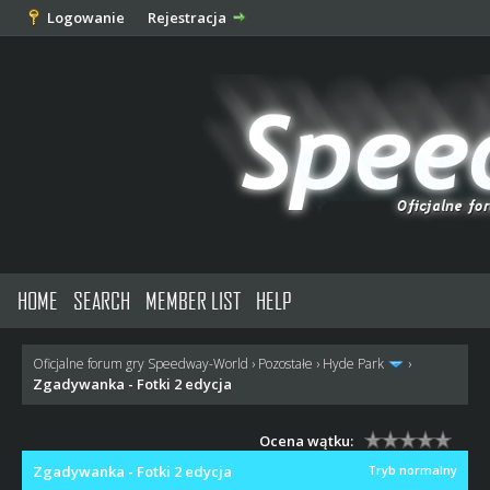
Logowanie
Rejestracja
HOME
SEARCH
MEMBER LIST
HELP
Oficjalne forum gry Speedway-World
›
Pozostałe
›
Hyde Park
›
Zgadywanka - Fotki 2 edycja
Ocena wątku:
Zgadywanka - Fotki 2 edycja
Tryb normalny