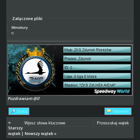
Załączone pliki
Miniatury
Pozdrawiam @ll
Szukaj
Odpowiedz
«
Starszy
wątek
|
Nowszy wątek
»