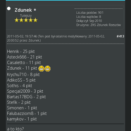
Zdunek
Liczba postów: 901
Tutejszy
Liczba wątków: 8
Dołączył: Sep 2010
Drużyna: ZKS Zdunek Rzeszów
2011-05-02, 19:57:46
#413
(Ten post był ostatnio modyfikowany: 2011-05-02,
20:00:52 przez
Zdunek
.)
Henrik - 25 pkt
Asteck666 - 21 pkt
Casaletto - 11 pkt
Zdunek - 11 pkt
Krychu710 - 8 pkt
AdikoSS - 5 pkt
Sothis - 4 pkt
Specjal2009 - 3 pkt
Bartas17BDG - 2 pkt
Stefik - 2 pkt
Simonen - 1 pkt
Falubazziom8 - 1 pkt
kamykov - 1 pkt
a to kto?