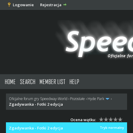
Logowanie
Rejestracja
HOME
SEARCH
MEMBER LIST
HELP
Oficjalne forum gry Speedway-World
›
Pozostałe
›
Hyde Park
›
Zgadywanka - Fotki 2 edycja
Ocena wątku:
Zgadywanka - Fotki 2 edycja
Tryb normalny