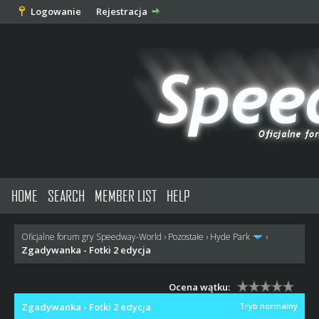
Logowanie
Rejestracja
HOME
SEARCH
MEMBER LIST
HELP
Oficjalne forum gry Speedway-World
›
Pozostałe
›
Hyde Park
›
Zgadywanka - Fotki 2 edycja
Ocena wątku:
Zgadywanka - Fotki 2 edycja
Tryb normalny