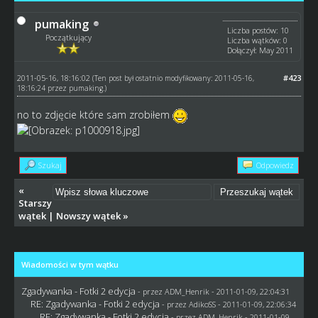
pumaking
Liczba postów: 10
Początkujący
Liczba wątków: 0
Dołączył: May 2011
2011-05-16, 18:16:02
#423
(Ten post był ostatnio modyfikowany: 2011-05-16,
18:16:24 przez
pumaking
.)
no to zdjęcie które sam zrobiłem
Szukaj
Odpowiedz
«
Starszy
wątek
|
Nowszy wątek
»
Wiadomości w tym wątku
Zgadywanka - Fotki 2 edycja
- przez
ADM_Henrik
- 2011-01-09, 22:04:31
RE: Zgadywanka - Fotki 2 edycja
- przez AdikoSS - 2011-01-09, 22:06:34
RE: Zgadywanka - Fotki 2 edycja
- przez
ADM_Henrik
- 2011-01-09,