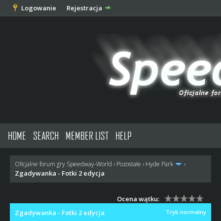
Logowanie
Rejestracja
HOME
SEARCH
MEMBER LIST
HELP
Oficjalne forum gry Speedway-World
›
Pozostałe
›
Hyde Park
›
Zgadywanka - Fotki 2 edycja
Ocena wątku:
Zgadywanka - Fotki 2 edycja
Tryb normalny