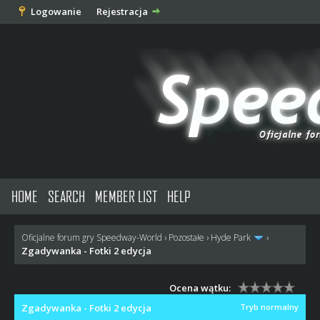
Logowanie
Rejestracja
HOME
SEARCH
MEMBER LIST
HELP
Oficjalne forum gry Speedway-World
›
Pozostałe
›
Hyde Park
›
Zgadywanka - Fotki 2 edycja
Ocena wątku:
Zgadywanka - Fotki 2 edycja
Tryb normalny