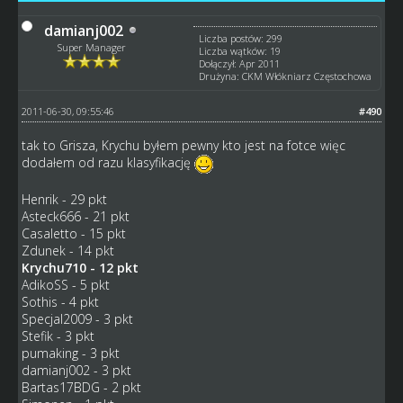
damianj002
Liczba postów: 299
Super Manager
Liczba wątków: 19
Dołączył: Apr 2011
Drużyna: CKM Włókniarz Częstochowa
2011-06-30, 09:55:46
#490
tak to Grisza, Krychu byłem pewny kto jest na fotce więc
dodałem od razu klasyfikację
Henrik - 29 pkt
Asteck666 - 21 pkt
Casaletto - 15 pkt
Zdunek - 14 pkt
Krychu710 - 12 pkt
AdikoSS - 5 pkt
Sothis - 4 pkt
Specjal2009 - 3 pkt
Stefik - 3 pkt
pumaking - 3 pkt
damianj002 - 3 pkt
Bartas17BDG - 2 pkt