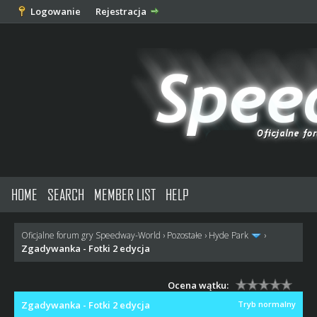
Logowanie
Rejestracja
HOME
SEARCH
MEMBER LIST
HELP
Oficjalne forum gry Speedway-World
›
Pozostałe
›
Hyde Park
›
Zgadywanka - Fotki 2 edycja
Ocena wątku:
Zgadywanka - Fotki 2 edycja
Tryb normalny