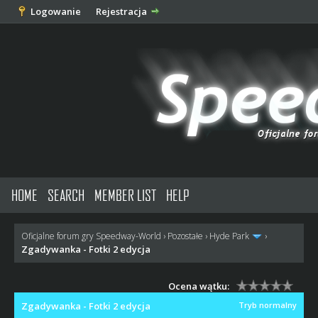
Logowanie
Rejestracja
HOME
SEARCH
MEMBER LIST
HELP
Oficjalne forum gry Speedway-World
›
Pozostałe
›
Hyde Park
›
Zgadywanka - Fotki 2 edycja
Ocena wątku:
Zgadywanka - Fotki 2 edycja
Tryb normalny