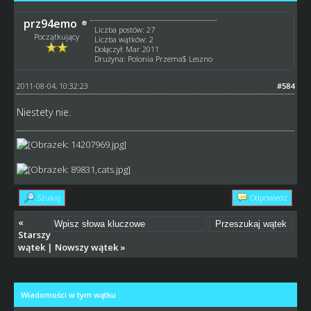
prz94emo
Liczba postów: 27
Początkujący
Liczba wątków: 2
Dołączył: Mar 2011
Drużyna: Polonia Przema$ Leszno
2011-08-04, 10:32:23
#584
Niestety nie.
Szukaj
Odpowiedz
«
Starszy
wątek
|
Nowszy wątek
»
Wiadomości w tym wątku