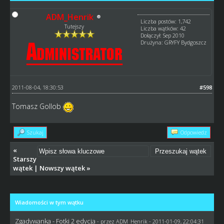
ADM_Henrik
Liczba postów: 1,742
Tutejszy
Liczba wątków: 42
Dołączył: Sep 2010
Drużyna: GRYFY Bydgoszcz
2011-08-04, 18:30:53
#598
Tomasz Gollob
Szukaj
Odpowiedz
«
Starszy
wątek
|
Nowszy wątek
»
Wiadomości w tym wątku
Zgadywanka - Fotki 2 edycja
- przez
ADM_Henrik
- 2011-01-09, 22:04:31