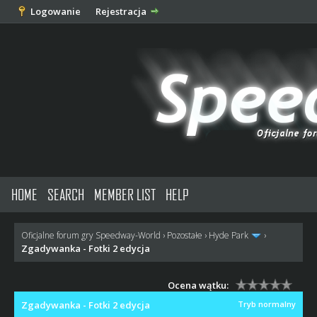
Logowanie
Rejestracja
HOME
SEARCH
MEMBER LIST
HELP
Oficjalne forum gry Speedway-World
›
Pozostałe
›
Hyde Park
›
Zgadywanka - Fotki 2 edycja
Ocena wątku:
Zgadywanka - Fotki 2 edycja
Tryb normalny