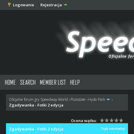
Logowanie
Rejestracja
HOME
SEARCH
MEMBER LIST
HELP
Oficjalne forum gry Speedway-World
›
Pozostałe
›
Hyde Park
›
Zgadywanka - Fotki 2 edycja
Ocena wątku:
Zgadywanka - Fotki 2 edycja
Tryb normalny