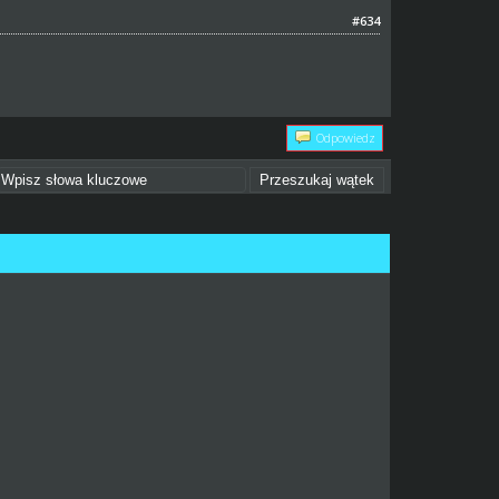
#634
Odpowiedz