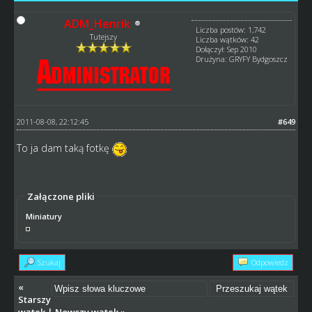
ADM_Henrik
Liczba postów: 1,742
Tutejszy
Liczba wątków: 42
Dołączył: Sep 2010
Drużyna: GRYFY Bydgoszcz
2011-08-08, 22:12:45
#649
To ja dam taką fotkę
Załączone pliki
Miniatury
Szukaj
Odpowiedz
«
Starszy
wątek
|
Nowszy wątek
»