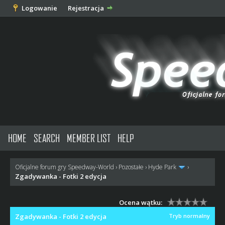
Logowanie
Rejestracja
HOME
SEARCH
MEMBER LIST
HELP
Oficjalne forum gry Speedway-World
›
Pozostałe
›
Hyde Park
›
Zgadywanka - Fotki 2 edycja
Ocena wątku:
Zgadywanka - Fotki 2 edycja
Tryb normalny