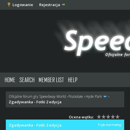
Logowanie
Rejestracja
HOME
SEARCH
MEMBER LIST
HELP
Oficjalne forum gry Speedway-World
›
Pozostałe
›
Hyde Park
›
Zgadywanka - Fotki 2 edycja
Ocena wątku:
Zgadywanka - Fotki 2 edycja
Tryb normalny