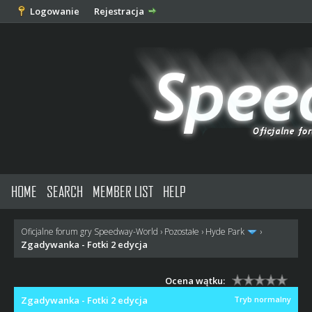
Logowanie
Rejestracja
HOME
SEARCH
MEMBER LIST
HELP
Oficjalne forum gry Speedway-World
›
Pozostałe
›
Hyde Park
›
Zgadywanka - Fotki 2 edycja
Ocena wątku:
Zgadywanka - Fotki 2 edycja
Tryb normalny