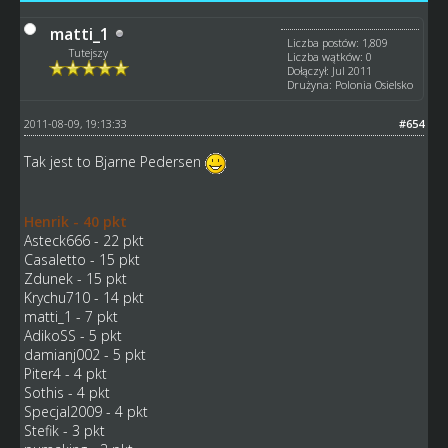
matti_1
Liczba postów: 1,809
Tutejszy
Liczba wątków: 0
Dołączył: Jul 2011
Drużyna: Polonia Osielsko
2011-08-09, 19:13:33
#654
Tak jest to Bjarne Pedersen
Henrik - 40 pkt
Asteck666 - 22 pkt
Casaletto - 15 pkt
Zdunek - 15 pkt
Krychu710 - 14 pkt
matti_1 - 7 pkt
AdikoSS - 5 pkt
damianj002 - 5 pkt
Piter4 - 4 pkt
Sothis - 4 pkt
Specjal2009 - 4 pkt
Stefik - 3 pkt