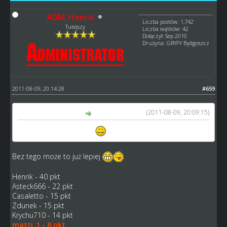
ADM_Henrik
Liczba postów: 1,742
Tutejszy
Liczba wątków: 42
Dołączył: Sep 2010
Drużyna: GRYFY Bydgoszcz
2011-08-09, 20:14:28
#659
(2011-08-09, 20:09:15)
matti_1 napisał(a):
No to może Joe Screen
Bez tego może to już lepiej
Henrik - 40 pkt
Asteck666 - 22 pkt
Casaletto - 15 pkt
Zdunek - 15 pkt
Krychu710 - 14 pkt
matti_1 - 8 pkt