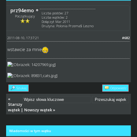
prz94emo
Liczba postów: 27
Początkujący
Liczba wątków: 2
Dołączył: Mar 2011
Drużyna: Polonia Przema$ Leszno
2011-08-10, 17:37:21
#682
wstawcie za mnie
Szukaj
Odpowiedz
«
Starszy
wątek
|
Nowszy wątek
»
Wiadomości w tym wątku