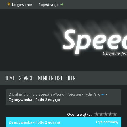
Logowanie
Rejestracja
HOME
SEARCH
MEMBER LIST
HELP
Oficjalne forum gry Speedway-World
›
Pozostałe
›
Hyde Park
›
Zgadywanka - Fotki 2 edycja
Ocena wątku:
Zgadywanka - Fotki 2 edycja
Tryb normalny