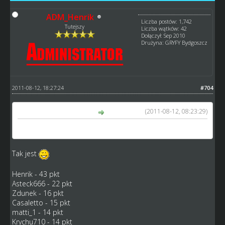
ADM_Henrik
Liczba postów: 1,742
Tutejszy
Liczba wątków: 42
Dołączył: Sep 2010
Drużyna: GRYFY Bydgoszcz
2011-08-12, 18:27:24
#704
(2011-08-12, 08:23:29)
damianj002 napisał(a):
Thomas H. Jonasson ?
Tak jest
Henrik - 43 pkt
Asteck666 - 22 pkt
Zdunek - 16 pkt
Casaletto - 15 pkt
matti_1 - 14 pkt
Krychu710 - 14 pkt