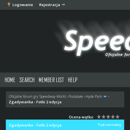
Logowanie
Rejestracja
HOME
SEARCH
MEMBER LIST
HELP
Oficjalne forum gry Speedway-World
›
Pozostałe
›
Hyde Park
›
Zgadywanka - Fotki 2 edycja
Ocena wątku:
Zgadywanka - Fotki 2 edycja
Tryb normalny