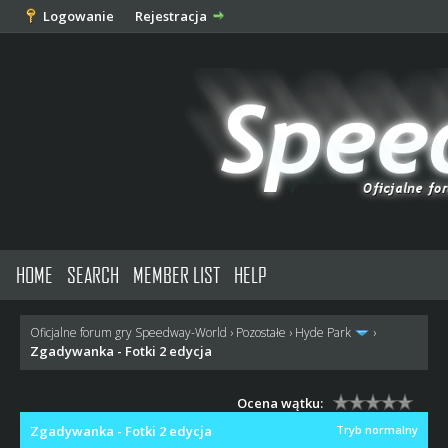
Logowanie
Rejestracja
HOME
SEARCH
MEMBER LIST
HELP
Oficjalne forum gry Speedway-World
›
Pozostałe
›
Hyde Park
›
Zgadywanka - Fotki 2 edycja
Ocena wątku:
Zgadywanka - Fotki 2 edycja
Tryb normalny