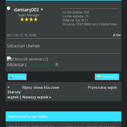
damianj002
Liczba postów: 299
Super Manager
Liczba wątków: 19
Dołączył: Apr 2011
Drużyna: CKM Włókniarz Częstochowa
2011-08-13, 19:18:08
#734
Sebastian Ułamek
Włókniarz
Częstochowa
!!!
Szukaj
Odpowiedz
«
Starszy
wątek
|
Nowszy wątek
»
Wiadomości w tym wątku
Zgadywanka - Fotki 2 edycja