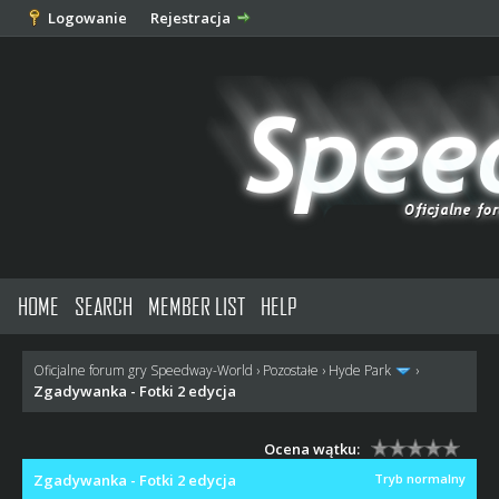
Logowanie
Rejestracja
HOME
SEARCH
MEMBER LIST
HELP
Oficjalne forum gry Speedway-World
›
Pozostałe
›
Hyde Park
›
Zgadywanka - Fotki 2 edycja
Ocena wątku:
Zgadywanka - Fotki 2 edycja
Tryb normalny