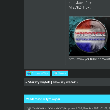
kamykov - 1 pkt
MIZDRZ-1 pkt
http://www.youtube.com/w
Strona WWW
Szukaj
«
Starszy wątek
|
Nowszy wątek
»
Wiadomości w tym wątku
Zgadywanka - Fotki 2 edycja
- przez
ADM_Henrik
- 2011-01-09, 