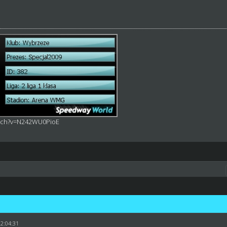
atch?v=N242WU0PioE
22:04:31