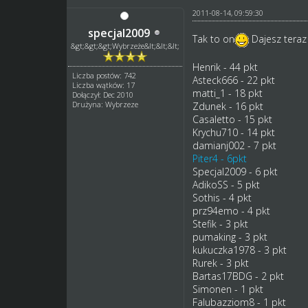
2011-08-14, 09:59:30
specjal2009
Tak to on
Dajesz teraz 
&gt;&gt;&gt;Wybrzeże&lt;&lt;&lt;
Henrik - 44 pkt
Liczba postów: 742
Asteck666 - 22 pkt
Liczba wątków: 17
matti_1 - 18 pkt
Dołączył: Dec 2010
Drużyna: Wybrzeze
Zdunek - 16 pkt
Casaletto - 15 pkt
Krychu710 - 14 pkt
damianj002 - 7 pkt
Piter4 - 6pkt
Specjal2009 - 6 pkt
AdikoSS - 5 pkt
Sothis - 4 pkt
prz94emo - 4 pkt
Stefik - 3 pkt
pumaking - 3 pkt
kukuczka1978 - 3 pkt
Rurek - 3 pkt
Bartas17BDG - 2 pkt
Simonen - 1 pkt
Falubazziom8 - 1 pkt