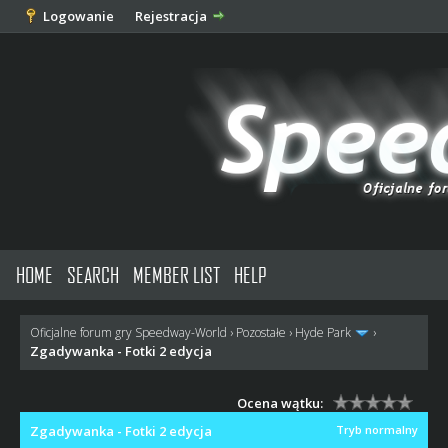
Logowanie
Rejestracja
HOME
SEARCH
MEMBER LIST
HELP
Oficjalne forum gry Speedway-World
›
Pozostałe
›
Hyde Park
›
Zgadywanka - Fotki 2 edycja
Ocena wątku:
Zgadywanka - Fotki 2 edycja
Tryb normalny