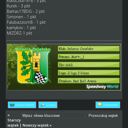
kukuczka1978 - 3 pkt
Rurek - 3 pkt
Bartas17BDG - 2 pkt
Simonen - 1 pkt
Falubazziom8 - 1 pkt
kamykov - 1 pkt
MIZDRZ-1 pkt
Strona WWW
Szukaj
Odpowiedz
«
Starszy
wątek
|
Nowszy wątek
»