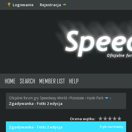
Logowanie
Rejestracja
HOME
SEARCH
MEMBER LIST
HELP
Oficjalne forum gry Speedway-World
›
Pozostałe
›
Hyde Park
›
Zgadywanka - Fotki 2 edycja
Ocena wątku:
Zgadywanka - Fotki 2 edycja
Tryb normalny