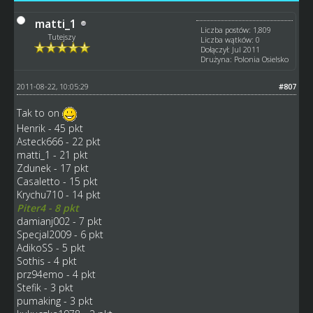
matti_1
Liczba postów: 1,809
Tutejszy
Liczba wątków: 0
Dołączył: Jul 2011
Drużyna: Polonia Osielsko
2011-08-22, 10:05:29
#807
Tak to on
Henrik - 45 pkt
Asteck666 - 22 pkt
matti_1 - 21 pkt
Zdunek - 17 pkt
Casaletto - 15 pkt
Krychu710 - 14 pkt
Piter4 - 8 pkt
damianj002 - 7 pkt
Specjal2009 - 6 pkt
AdikoSS - 5 pkt
Sothis - 4 pkt
prz94emo - 4 pkt
Stefik - 3 pkt
pumaking - 3 pkt