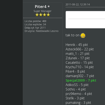
2011-08-22, 12:39:14
Piter4
Super Manager
specjal2009 napisał(a):
Liczba postów: 488
MIchal Mitko?
Liczba wątków: 34
Dołączył: Apr 2011
Drużyna: Niedźwiadki Leszno
tak to on
Henrik - 45 pkt
Asteck666 - 22 pkt
matti_1 - 21 pkt
Zdunek - 17 pkt
Casaletto - 15 pkt
Krychu710 - 14 pkt
Piter4 - 8 pkt
damianj002 - 7 pkt
Specjal2009 - 7 pkt
AdikoSS - 5 pkt
Sothis - 4 pkt
prz94emo - 4 pkt
Stefik - 3 pkt
pumaking - 3 pkt