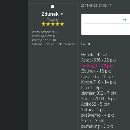
2011-08-25, 21:02:47
Zdunek
matti_1 napisał(a):
Tutejszy
Maksims Bogdanovs ?
Liczba postów: 901
Liczba wątków: 8
Dołączył: Sep 2010
to on
Drużyna: ZKS Zdunek Rzeszów
Henrik - 45 pkt
Asteck666 - 22 pkt
matti_1 - 22 pkt
Zdunek - 18 pkt
Casaletto - 15 pkt
Krychu710 - 14 pkt
Piter4 - 8pkt
damianj002 - 7 pkt
Specjal2009 - 6 pkt
AdikoSS - 5 pkt
Sothis - 4 pkt
prz94emo - 4 pkt
Stefik - 3 pkt
pumaking - 3 pkt