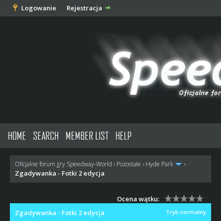
Logowanie
Rejestracja
HOME
SEARCH
MEMBER LIST
HELP
Oficjalne forum gry Speedway-World
›
Pozostałe
›
Hyde Park
›
Zgadywanka - Fotki 2 edycja
Ocena wątku:
Zgadywanka - Fotki 2 edycja
Tryb normalny