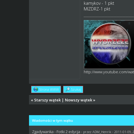
kamykov - 1 pkt
MIZDRZ-1 pkt
http://www.youtube.com/w
Strona WWW
Szukaj
«
Starszy wątek
|
Nowszy wątek
»
Wiadomości w tym wątku
Zgadywanka - Fotki 2 edycja
- przez
ADM_Henrik
- 2011-01-09, 