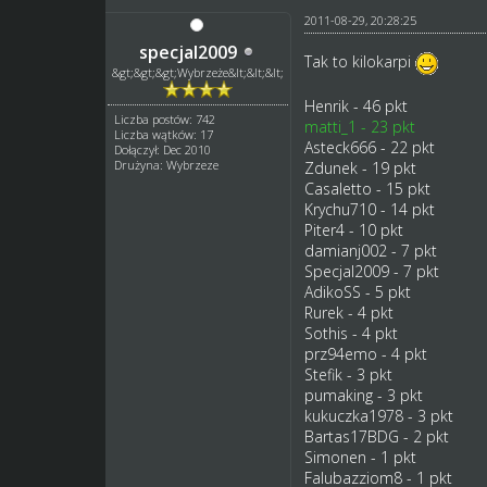
2011-08-29, 20:28:25
specjal2009
Tak to kilokarpi
&gt;&gt;&gt;Wybrzeże&lt;&lt;&lt;
Henrik - 46 pkt
Liczba postów: 742
matti_1 - 23 pkt
Liczba wątków: 17
Asteck666 - 22 pkt
Dołączył: Dec 2010
Drużyna: Wybrzeze
Zdunek - 19 pkt
Casaletto - 15 pkt
Krychu710 - 14 pkt
Piter4 - 10 pkt
damianj002 - 7 pkt
Specjal2009 - 7 pkt
AdikoSS - 5 pkt
Rurek - 4 pkt
Sothis - 4 pkt
prz94emo - 4 pkt
Stefik - 3 pkt
pumaking - 3 pkt
kukuczka1978 - 3 pkt
Bartas17BDG - 2 pkt
Simonen - 1 pkt
Falubazziom8 - 1 pkt