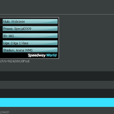
atch?v=N242WU0PioE
22:04:31