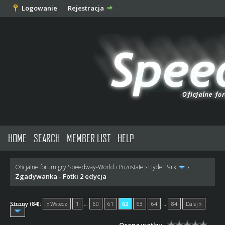
Logowanie
Rejestracja
HOME
SEARCH
MEMBER LIST
HELP
Oficjalne forum gry Speedway-World
›
Pozostałe
›
Hyde Park
›
Zgadywanka - Fotki 2 edycja
Strony (84):
« Wstecz
1
…
60
61
62
63
64
…
84
Dalej »
Ocena wątku: