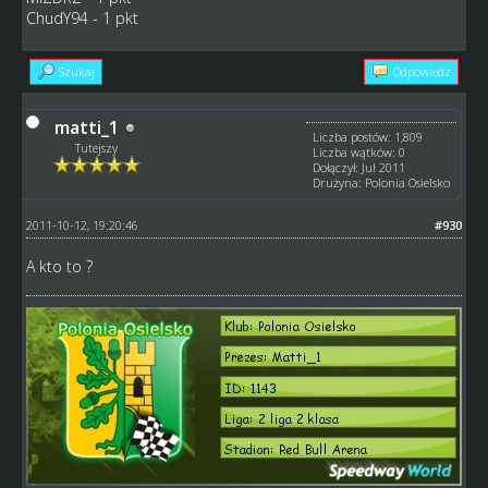
ChudY94 - 1 pkt
Szukaj
Odpowiedz
matti_1
Liczba postów: 1,809
Tutejszy
Liczba wątków: 0
Dołączył: Jul 2011
Drużyna: Polonia Osielsko
2011-10-12, 19:20:46
#930
A kto to ?