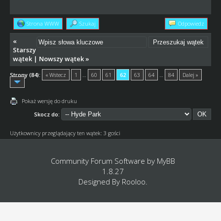
Strona WWW
Szukaj
Odpowiedz
«
Starszy
wątek
|
Nowszy wątek
»
Strony (84):
« Wstecz
1
…
60
61
62
63
64
…
84
Dalej »
Pokaż wersję do druku
Skocz do:
Użytkownicy przeglądający ten wątek: 3 gości
Community Forum Software by
MyBB
1.8.27
Designed By
Rooloo
.