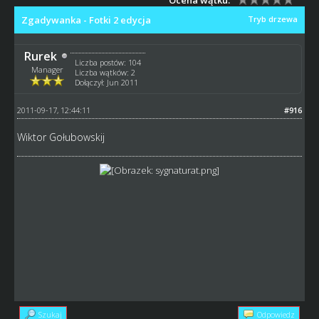
Zgadywanka - Fotki 2 edycja
Tryb drzewa
Rurek
Liczba postów: 104
Manager
Liczba wątków: 2
Dołączył: Jun 2011
2011-09-17, 12:44:11
#916
Wiktor Gołubowskij
Szukaj
Odpowiedz