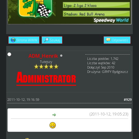
Strona WWW
Szukaj
Odpowiedz
ADM_Henrik
Liczba postów: 1,742
Tutejszy
Liczba wątków: 42
Dołączył: Sep 2010
Drużyna: GRYFY Bydgoszcz
2011-10-12, 19:16:59
#929
(2011-10-12, 19:05:23)
matti_1 napisał(a):
Antonio Lindbaeck