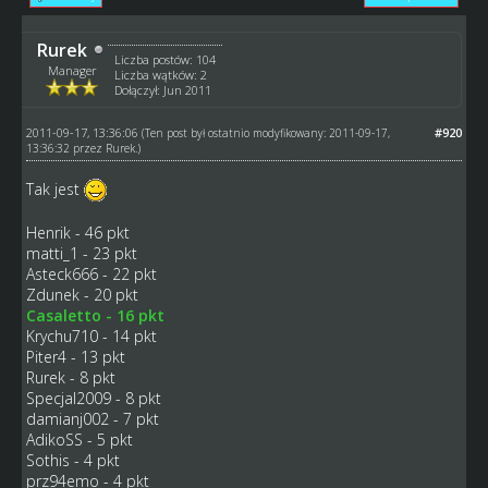
Rurek
Liczba postów: 104
Manager
Liczba wątków: 2
Dołączył: Jun 2011
2011-09-17, 13:36:06
#920
(Ten post był ostatnio modyfikowany: 2011-09-17,
13:36:32 przez
Rurek
.)
Tak jest
Henrik - 46 pkt
matti_1 - 23 pkt
Asteck666 - 22 pkt
Zdunek - 20 pkt
Casaletto - 16 pkt
Krychu710 - 14 pkt
Piter4 - 13 pkt
Rurek - 8 pkt
Specjal2009 - 8 pkt
damianj002 - 7 pkt
AdikoSS - 5 pkt
Sothis - 4 pkt
prz94emo - 4 pkt