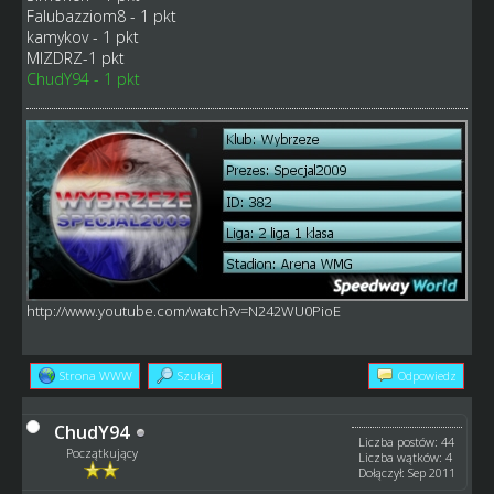
Falubazziom8 - 1 pkt
kamykov - 1 pkt
MIZDRZ-1 pkt
ChudY94 - 1 pkt
http://www.youtube.com/watch?v=N242WU0PioE
Strona WWW
Szukaj
Odpowiedz
ChudY94
Liczba postów: 44
Początkujący
Liczba wątków: 4
Dołączył: Sep 2011