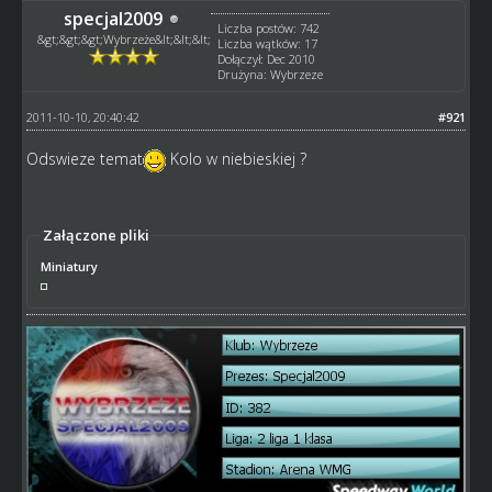
specjal2009
Liczba postów: 742
&gt;&gt;&gt;Wybrzeże&lt;&lt;&lt;
Liczba wątków: 17
Dołączył: Dec 2010
Drużyna: Wybrzeze
2011-10-10, 20:40:42
#921
Odswieze temat
Kolo w niebieskiej ?
Załączone pliki
Miniatury