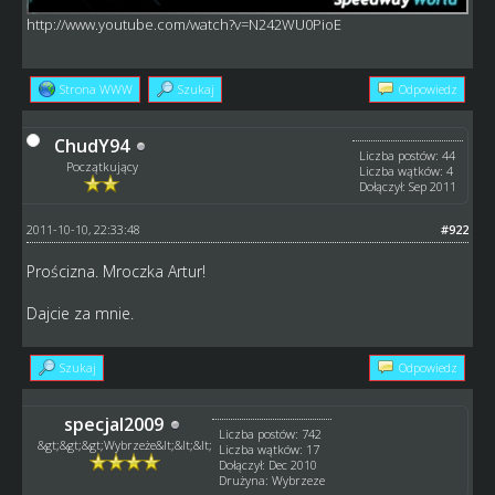
http://www.youtube.com/watch?v=N242WU0PioE
Strona WWW
Szukaj
Odpowiedz
ChudY94
Liczba postów: 44
Początkujący
Liczba wątków: 4
Dołączył: Sep 2011
2011-10-10, 22:33:48
#922
Prościzna. Mroczka Artur!
Dajcie za mnie.
Szukaj
Odpowiedz
specjal2009
Liczba postów: 742
&gt;&gt;&gt;Wybrzeże&lt;&lt;&lt;
Liczba wątków: 17
Dołączył: Dec 2010
Drużyna: Wybrzeze