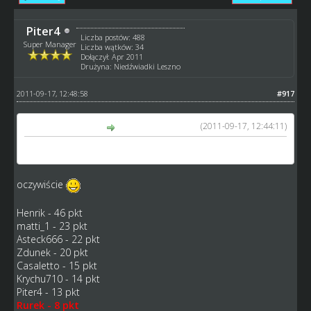
Piter4
Liczba postów: 488
Super Manager
Liczba wątków: 34
Dołączył: Apr 2011
Drużyna: Niedźwiadki Leszno
2011-09-17, 12:48:58
#917
(2011-09-17, 12:44:11)
Rurek napisał(a):
Wiktor Gołubowskij
oczywiście
Henrik - 46 pkt
matti_1 - 23 pkt
Asteck666 - 22 pkt
Zdunek - 20 pkt
Casaletto - 15 pkt
Krychu710 - 14 pkt
Piter4 - 13 pkt
Rurek - 8 pkt