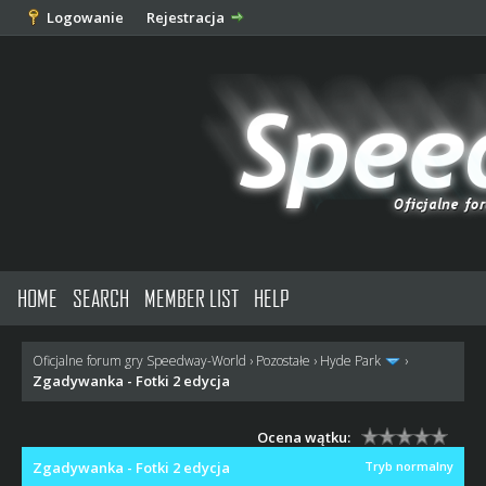
Logowanie
Rejestracja
HOME
SEARCH
MEMBER LIST
HELP
Oficjalne forum gry Speedway-World
›
Pozostałe
›
Hyde Park
›
Zgadywanka - Fotki 2 edycja
Ocena wątku:
Zgadywanka - Fotki 2 edycja
Tryb normalny