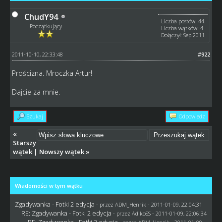
ChudY94
Liczba postów: 44
Początkujący
Liczba wątków: 4
Dołączył: Sep 2011
2011-10-10, 22:33:48
#922
Prościzna. Mroczka Artur!
Dajcie za mnie.
Szukaj
Odpowiedz
«
Starszy
wątek
|
Nowszy wątek
»
Wiadomości w tym wątku
Zgadywanka - Fotki 2 edycja
- przez
ADM_Henrik
- 2011-01-09, 22:04:31
RE: Zgadywanka - Fotki 2 edycja
- przez AdikoSS - 2011-01-09, 22:06:34
RE: Zgadywanka - Fotki 2 edycja