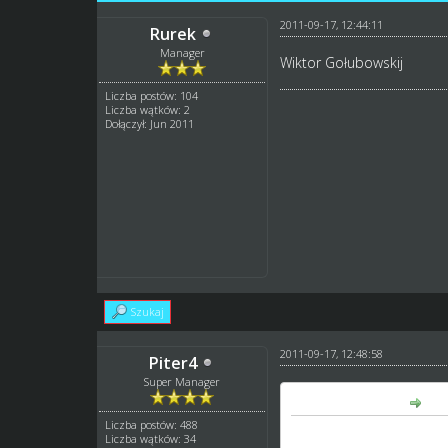
2011-09-17, 12:44:11
Rurek
Manager
Wiktor Gołubowskij
Liczba postów: 104
Liczba wątków: 2
Dołączył: Jun 2011
Szukaj
2011-09-17, 12:48:58
Piter4
Super Manager
Rurek napisał(a):
Liczba postów: 488
Wiktor Gołubowskij
Liczba wątków: 34