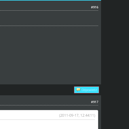
#916
Odpowiedz
#917
(2011-09-17, 12:44:11)