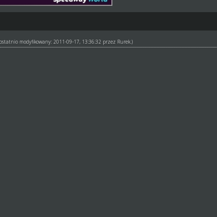
ł ostatnio modyfikowany: 2011-09-17, 13:36:32 przez
Rurek
.)