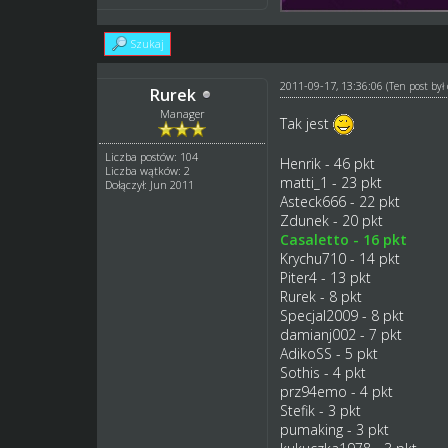
Szukaj
2011-09-17, 13:36:06
(Ten post by
Rurek
Manager
Tak jest
Liczba postów: 104
Henrik - 46 pkt
Liczba wątków: 2
matti_1 - 23 pkt
Dołączył: Jun 2011
Asteck666 - 22 pkt
Zdunek - 20 pkt
Casaletto - 16 pkt
Krychu710 - 14 pkt
Piter4 - 13 pkt
Rurek - 8 pkt
Specjal2009 - 8 pkt
damianj002 - 7 pkt
AdikoSS - 5 pkt
Sothis - 4 pkt
prz94emo - 4 pkt
Stefik - 3 pkt
pumaking - 3 pkt