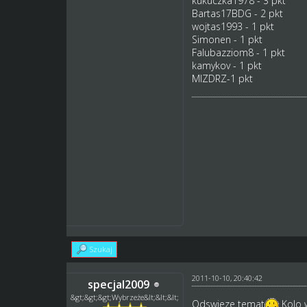
kukuczka1978 - 3 pkt
Bartas17BDG - 2 pkt
wojtas1993 - 1 pkt
Simonen - 1 pkt
Falubazziom8 - 1 pkt
kamykov - 1 pkt
MIZDRZ-1 pkt
Szukaj
2011-10-10, 20:40:42
specjal2009
&gt;&gt;&gt;Wybrzeże&lt;&lt;&lt;
Odswieze temat
Kolo w