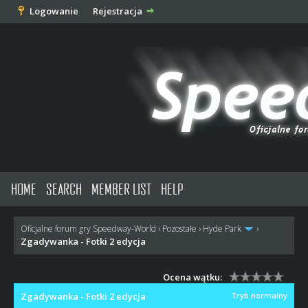
Logowanie
Rejestracja
HOME
SEARCH
MEMBER LIST
HELP
Oficjalne forum gry Speedway-World
›
Pozostałe
›
Hyde Park
›
Zgadywanka - Fotki 2 edycja
Ocena wątku:
Zgadywanka - Fotki 2 edycja
Tryb normalny