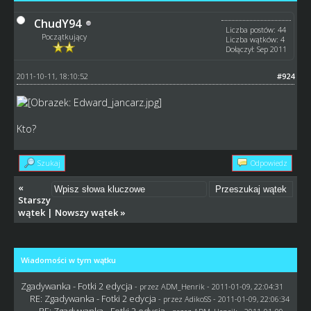
ChudY94
Liczba postów: 44
Początkujący
Liczba wątków: 4
Dołączył: Sep 2011
2011-10-11, 18:10:52
#924
Kto?
Szukaj
Odpowiedz
«
Starszy
wątek
|
Nowszy wątek
»
Wiadomości w tym wątku
Zgadywanka - Fotki 2 edycja
- przez
ADM_Henrik
- 2011-01-09, 22:04:31
RE: Zgadywanka - Fotki 2 edycja
- przez AdikoSS - 2011-01-09, 22:06:34
RE: Zgadywanka - Fotki 2 edycja