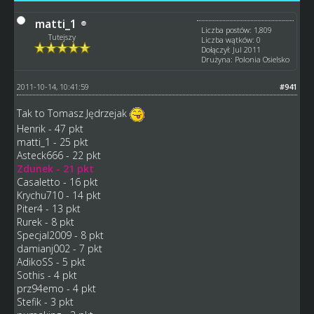
matti_1
Liczba postów: 1,809
Tutejszy
Liczba wątków: 0
Dołączył: Jul 2011
Drużyna: Polonia Osielsko
2011-10-14, 10:41:59
#941
Tak to Tomasz Jędrzejak
Henrik - 47 pkt
matti_1 - 25 pkt
Asteck666 - 22 pkt
Zdunek - 21 pkt
Casaletto - 16 pkt
Krychu710 - 14 pkt
Piter4 - 13 pkt
Rurek - 8 pkt
Specjal2009 - 8 pkt
damianj002 - 7 pkt
AdikoSS - 5 pkt
Sothis - 4 pkt
prz94emo - 4 pkt
Stefik - 3 pkt