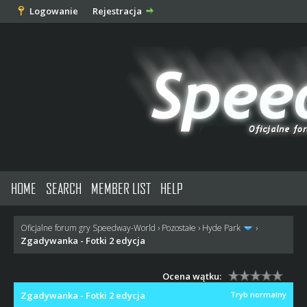
Logowanie
Rejestracja
HOME
SEARCH
MEMBER LIST
HELP
Oficjalne forum gry Speedway-World
›
Pozostałe
›
Hyde Park
›
Zgadywanka - Fotki 2 edycja
Ocena wątku:
Zgadywanka - Fotki 2 edycja
Tryb normalny