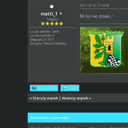
2011-10-16, 11:12:40
matti_1
Mi też nie działa ;/
Tutejszy
Liczba postów: 1,809
Liczba wątków: 0
Dołączył: Jul 2011
Drużyna: Polonia Osielsko
Strona WWW
Szukaj
«
Starszy wątek
|
Nowszy wątek
»
Wiadomości w tym wątku