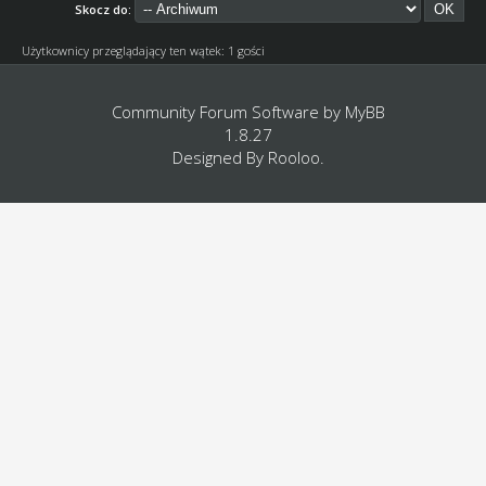
Skocz do:
Użytkownicy przeglądający ten wątek: 1 gości
Community Forum Software by
MyBB
1.8.27
Designed By
Rooloo
.