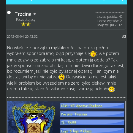
Trzcina
Liczba postów: 42
Początkujący
Liczba wątków: 2
Dołączył: Jul 2012
2012-08-04, 20:13:32
#3
No właśnie z początku myślałem że lipa bo za późno
wybrałem sponsora (mój błąd przyznaje się
). Ale potem
mnie zdziwiło że zabrało mi kasę, a potem ją oddało? Tak
jakby sponsor mi zabrał i dał, to mnie dziwi dlaczego tak jest,
bo rozumiem jeśli nie było by żadnej operacji i ani bym nie
dostał, ani by mi nie zabrał
Oczywiście to nie jest jakiś
wielki problem bo wyszedłem na zero, tylko ciekawi mnie
czemu tak się stało że zabrało kasę i zaraz ją oddało