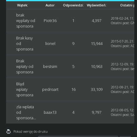
Wątek:
Autor
Odpowiedzi:
Wyświetleń:
Ostatni p
brak
2018-02-24, 11:5
wyplaty od
Piotr36
1
4,397
Ostatni post
:
GM_
sponsora
Brak kasy
2015-07-20, 21:0
od
lionel
9
15,944
Ostatni post
:
ADM
sponsora
Brak
2012-12-09, 19:5
wpłaty od
bestsim
5
10,963
Ostatni post
:
best
sponsora
Błąd
2012-08-21, 19:0
wpłaty
pedroart
16
33,109
Ostatni post
:
ADM
sponsora
zla wplata
2012-08-05, 12:1
od
baax13
4
9,797
Ostatni post
:
Sza
sponsora...
Pokaż wersję do druku