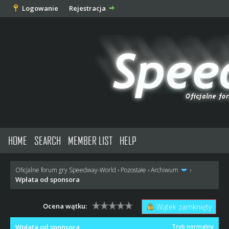
Logowanie
Rejestracja
HOME
SEARCH
MEMBER LIST
HELP
Oficjalne forum gry Speedway-World
›
Pozostałe
›
Archiwum
›
Wpłata od sponsora
Ocena wątku:
Wątek zamknięty
Wpłata od sponsora
Tryb normalny