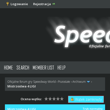
Logowanie
Rejestracja
HOME
SEARCH
MEMBER LIST
HELP
Oficjalne forum gry Speedway-World
›
Pozostałe
›
Archiwum
›
Mistrzostwa 4 LIGI
Ocena wątku:
Wątek zamknięty
Mistrzostwa 4 LIGI
Tryb normalny