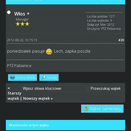
Włos
Liczba postów: 127
Manager
Liczba wątków: 9
Dołączył: Mar 2012
Drużyna: PTŻ Pabianice
2012-08-22, 10:15:15
#20
poniedziałek pasuje
. Lech, zapka poszła.
PTŻ Pabianice
Strona WWW
Szukaj
«
Starszy
wątek
|
Nowszy wątek
»
Wątek zamknięty
Wiadomości w tym wątku