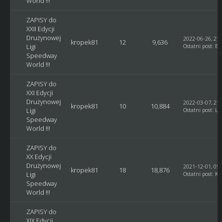
World !!!
ZAPISY do
XXII Edycji
Drużynowej
2022-06-26, 21:
kropek81
12
9,636
Ligi
Ostatni post
:
Bl
Speedway
World !!!
ZAPISY do
XXI Edycji
Drużynowej
2022-03-07, 21:
kropek81
10
10,884
Ligi
Ostatni post
:
Lu
Speedway
World !!!
ZAPISY do
XX Edycji
Drużynowej
2021-12-01, 05:
kropek81
18
18,876
Ligi
Ostatni post
:
Ku
Speedway
World !!!
ZAPISY do
XIX Edycji