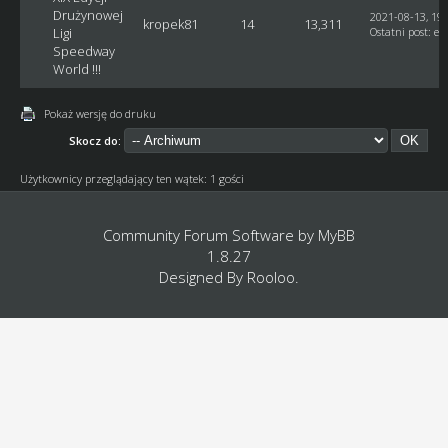
Drużynowej
2021-08-13, 19:
kropek81
14
13,311
Ligi
Ostatni post
:
et
Speedway
World !!!
Pokaż wersję do druku
Skocz do:
Użytkownicy przeglądający ten wątek: 1 gości
Community Forum Software by
MyBB
1.8.27
Designed By
Rooloo
.