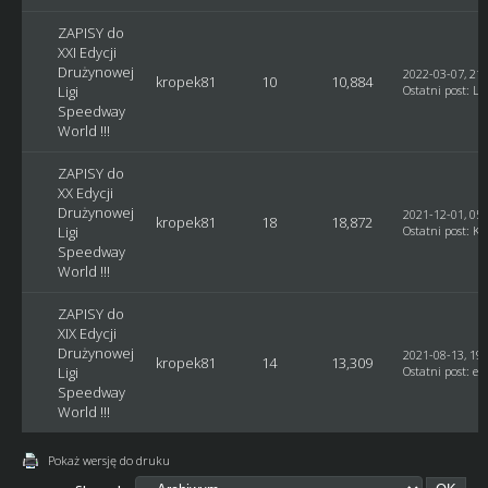
ZAPISY do
XXI Edycji
Drużynowej
2022-03-07, 21:
kropek81
10
10,884
Ligi
Ostatni post
:
Lu
Speedway
World !!!
ZAPISY do
XX Edycji
Drużynowej
2021-12-01, 05:
kropek81
18
18,872
Ligi
Ostatni post
:
Ku
Speedway
World !!!
ZAPISY do
XIX Edycji
Drużynowej
2021-08-13, 19:
kropek81
14
13,309
Ligi
Ostatni post
:
et
Speedway
World !!!
Pokaż wersję do druku