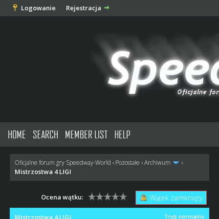
Logowanie
Rejestracja
HOME
SEARCH
MEMBER LIST
HELP
Oficjalne forum gry Speedway-World
›
Pozostałe
›
Archiwum
›
Mistrzostwa 4 LIGI
Ocena wątku:
Wątek zamknięty
Mistrzostwa 4 LIGI
Tryb normalny