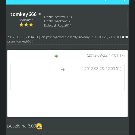
tomkey666
Liczba postów: 123
Manager
Liczba wątków: 5
Dołączył: Aug 2011
2012-08-25, 21:34:31
#28
(Ten post był ostatnio modyfikowany: 2012-08-25, 21:51:08
przez
tomkey666
.)
(2012-08-23, 14:01:17)
jacekpulo napisał(a):
(2012-08-23, 12:03:51)
tomkey666 napisał(a):
[quote='jacekpulo' pid='23054' dateline='1345662992']
STAL - KS SKARPA 2 kolejka. Odjedziemy ten mecz 5.09
a my kiedy mozemy??
6 i 7.09 mam wolne, jak chcesz to któryś z tych dni albo
po 10-tym jak odjedziemy 2 kolejkę
poszło na 6.09