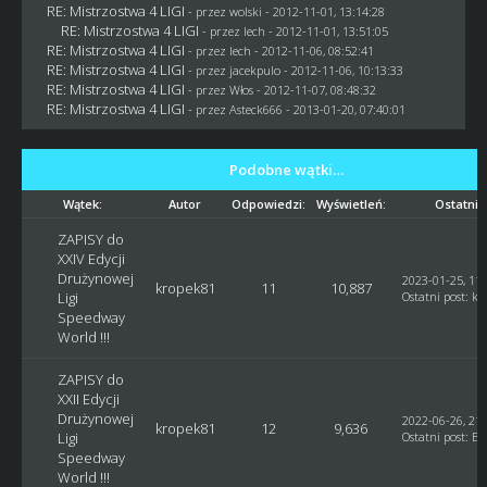
RE: Mistrzostwa 4 LIGI
- przez
wolski
- 2012-11-01, 13:14:28
RE: Mistrzostwa 4 LIGI
- przez lech - 2012-11-01, 13:51:05
RE: Mistrzostwa 4 LIGI
- przez lech - 2012-11-06, 08:52:41
RE: Mistrzostwa 4 LIGI
- przez
jacekpulo
- 2012-11-06, 10:13:33
RE: Mistrzostwa 4 LIGI
- przez
Włos
- 2012-11-07, 08:48:32
RE: Mistrzostwa 4 LIGI
- przez Asteck666 - 2013-01-20, 07:40:01
Podobne wątki…
Wątek:
Autor
Odpowiedzi:
Wyświetleń:
Ostatni 
ZAPISY do
XXIV Edycji
Drużynowej
2023-01-25, 11:
kropek81
11
10,887
Ligi
Ostatni post
:
kr
Speedway
World !!!
ZAPISY do
XXII Edycji
Drużynowej
2022-06-26, 21:
kropek81
12
9,636
Ligi
Ostatni post
:
Bl
Speedway
World !!!