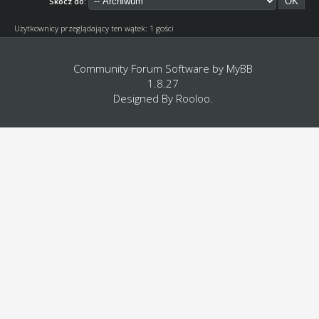
Skocz do:
Użytkownicy przeglądający ten wątek: 1 gości
Community Forum Software by
MyBB
1.8.27
Designed By
Rooloo
.