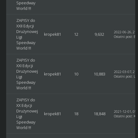
Speedway
World !!!
ZAPISY do
XXII Edycji
Drużynowej
2022-06-26, 21:
kropek81
12
9,632
Ligi
Ostatni post
:
Bl
Speedway
World !!!
ZAPISY do
XXI Edycji
Drużynowej
2022-03-07, 21:
kropek81
10
10,883
Ligi
Ostatni post
:
Lu
Speedway
World !!!
ZAPISY do
XX Edycji
Drużynowej
2021-12-01, 05:
kropek81
18
18,848
Ligi
Ostatni post
:
Ku
Speedway
World !!!