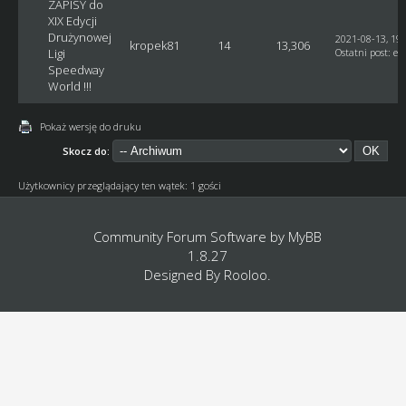
ZAPISY do
XIX Edycji
Drużynowej
2021-08-13, 19:
kropek81
14
13,306
Ligi
Ostatni post
:
et
Speedway
World !!!
Pokaż wersję do druku
Skocz do:
Użytkownicy przeglądający ten wątek: 1 gości
Community Forum Software by
MyBB
1.8.27
Designed By
Rooloo
.