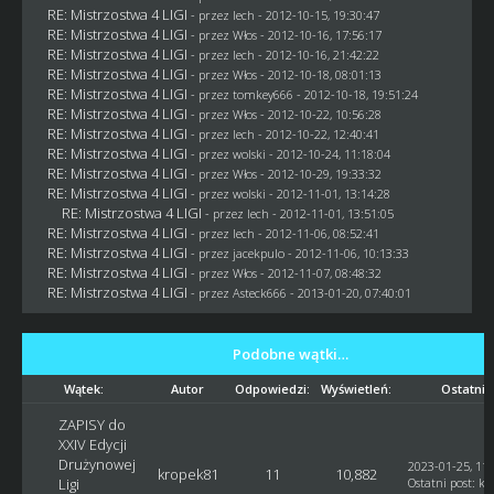
RE: Mistrzostwa 4 LIGI
- przez lech - 2012-10-15, 19:30:47
RE: Mistrzostwa 4 LIGI
- przez
Włos
- 2012-10-16, 17:56:17
RE: Mistrzostwa 4 LIGI
- przez lech - 2012-10-16, 21:42:22
RE: Mistrzostwa 4 LIGI
- przez
Włos
- 2012-10-18, 08:01:13
RE: Mistrzostwa 4 LIGI
- przez
tomkey666
- 2012-10-18, 19:51:24
RE: Mistrzostwa 4 LIGI
- przez
Włos
- 2012-10-22, 10:56:28
RE: Mistrzostwa 4 LIGI
- przez lech - 2012-10-22, 12:40:41
RE: Mistrzostwa 4 LIGI
- przez
wolski
- 2012-10-24, 11:18:04
RE: Mistrzostwa 4 LIGI
- przez
Włos
- 2012-10-29, 19:33:32
RE: Mistrzostwa 4 LIGI
- przez
wolski
- 2012-11-01, 13:14:28
RE: Mistrzostwa 4 LIGI
- przez lech - 2012-11-01, 13:51:05
RE: Mistrzostwa 4 LIGI
- przez lech - 2012-11-06, 08:52:41
RE: Mistrzostwa 4 LIGI
- przez
jacekpulo
- 2012-11-06, 10:13:33
RE: Mistrzostwa 4 LIGI
- przez
Włos
- 2012-11-07, 08:48:32
RE: Mistrzostwa 4 LIGI
- przez Asteck666 - 2013-01-20, 07:40:01
Podobne wątki…
Wątek:
Autor
Odpowiedzi:
Wyświetleń:
Ostatni 
ZAPISY do
XXIV Edycji
Drużynowej
2023-01-25, 11:
kropek81
11
10,882
Ligi
Ostatni post
:
kr