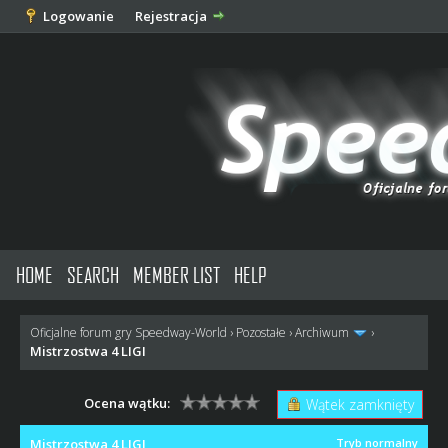
Logowanie
Rejestracja
HOME
SEARCH
MEMBER LIST
HELP
Oficjalne forum gry Speedway-World
›
Pozostałe
›
Archiwum
›
Mistrzostwa 4 LIGI
Ocena wątku:
Wątek zamknięty
Mistrzostwa 4 LIGI
Tryb normalny