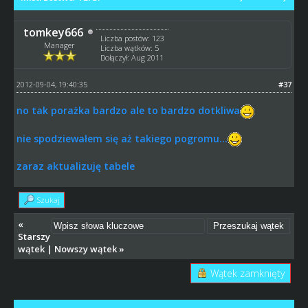
tomkey666
Liczba postów: 123
Manager
Liczba wątków: 5
Dołączył: Aug 2011
2012-09-04, 19:40:35
#37
no tak porażka bardzo ale to bardzo dotkliwa
nie spodziewałem się aż takiego pogromu...
zaraz aktualizuję tabele
Szukaj
«
Starszy
wątek
|
Nowszy wątek
»
Wątek zamknięty