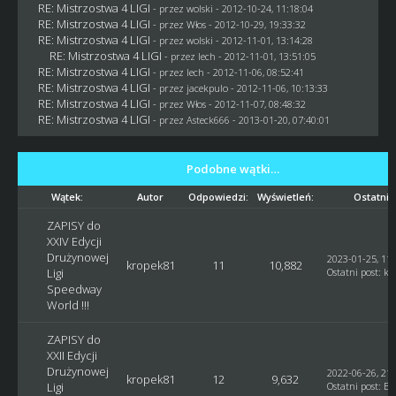
RE: Mistrzostwa 4 LIGI
- przez
wolski
- 2012-10-24, 11:18:04
RE: Mistrzostwa 4 LIGI
- przez
Włos
- 2012-10-29, 19:33:32
RE: Mistrzostwa 4 LIGI
- przez
wolski
- 2012-11-01, 13:14:28
RE: Mistrzostwa 4 LIGI
- przez lech - 2012-11-01, 13:51:05
RE: Mistrzostwa 4 LIGI
- przez lech - 2012-11-06, 08:52:41
RE: Mistrzostwa 4 LIGI
- przez
jacekpulo
- 2012-11-06, 10:13:33
RE: Mistrzostwa 4 LIGI
- przez
Włos
- 2012-11-07, 08:48:32
RE: Mistrzostwa 4 LIGI
- przez Asteck666 - 2013-01-20, 07:40:01
Podobne wątki…
Wątek:
Autor
Odpowiedzi:
Wyświetleń:
Ostatni 
ZAPISY do
XXIV Edycji
Drużynowej
2023-01-25, 11:
kropek81
11
10,882
Ligi
Ostatni post
:
kr
Speedway
World !!!
ZAPISY do
XXII Edycji
Drużynowej
2022-06-26, 21:
kropek81
12
9,632
Ligi
Ostatni post
:
Bl