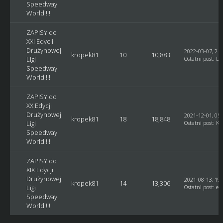
Speedway
World !!!
ZAPISY do
XXI Edycji
Drużynowej
2022-03-07, 21:
kropek81
10
10,883
Ligi
Ostatni post
:
Lu
Speedway
World !!!
ZAPISY do
XX Edycji
Drużynowej
2021-12-01, 05:
kropek81
18
18,848
Ligi
Ostatni post
:
Ku
Speedway
World !!!
ZAPISY do
XIX Edycji
Drużynowej
2021-08-13, 19:
kropek81
14
13,306
Ligi
Ostatni post
:
et
Speedway
World !!!