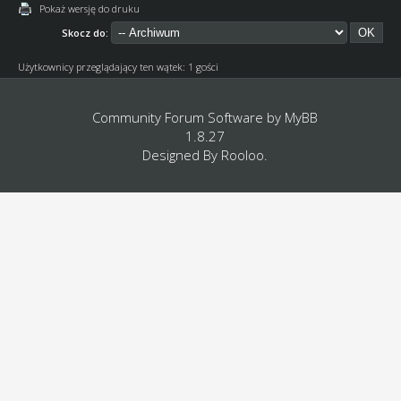
Pokaż wersję do druku
Skocz do:
Użytkownicy przeglądający ten wątek: 1 gości
Community Forum Software by
MyBB
1.8.27
Designed By
Rooloo
.