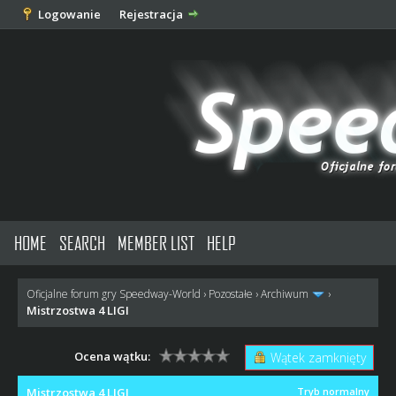
Logowanie
Rejestracja
HOME
SEARCH
MEMBER LIST
HELP
Oficjalne forum gry Speedway-World
›
Pozostałe
›
Archiwum
›
Mistrzostwa 4 LIGI
Ocena wątku:
Wątek zamknięty
Mistrzostwa 4 LIGI
Tryb normalny