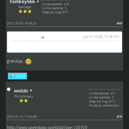
tomkey666
Liczba postów: 123
Manager
Liczba wątków: 5
Dołączył: Aug 2011
2012-10-09, 19:43:29
#69
(2012-10-08, 17:40:57)
lech napisał(a):
BlacqStorm Grudziądz vs. STARTLECHMA 28-62
gratuluję...
Szukaj
wolski
Liczba postów: 37
Początkujący
Liczba wątków: 2
Dołączył: Aug 2011
Drużyna: wolskitrans
2012-10-12, 11:24:48
#70
http://www.speedway-world.pl/i,live-133159