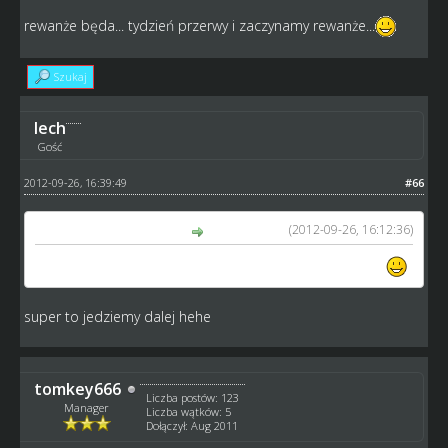
rewanże będa... tydzień przerwy i zaczynamy rewanże...
Szukaj
lech
Gość
2012-09-26, 16:39:49
#66
(2012-09-26, 16:12:36)
tomkey666 napisał(a):
rewanże będa... tydzień przerwy i zaczynamy rewanże...
super to jedziemy dalej hehe
tomkey666
Liczba postów: 123
Manager
Liczba wątków: 5
Dołączył: Aug 2011