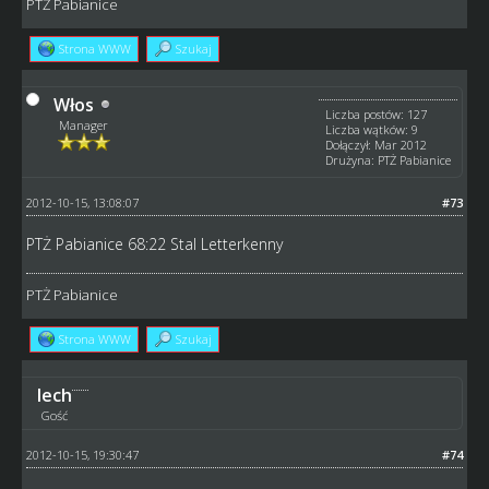
PTŻ Pabianice
Strona WWW
Szukaj
Włos
Liczba postów: 127
Manager
Liczba wątków: 9
Dołączył: Mar 2012
Drużyna: PTŻ Pabianice
2012-10-15, 13:08:07
#73
PTŻ Pabianice 68:22 Stal Letterkenny
PTŻ Pabianice
Strona WWW
Szukaj
lech
Gość
2012-10-15, 19:30:47
#74