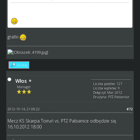
http://www.speedway-world.pl/i,live-133159
gratki
Szukaj
Włos
Liczba postów: 127
Manager
Liczba wątków: 9
Dołączył: Mar 2012
Drużyna: PTŻ Pabianice
2012-10-14, 21:08:22
#72
Mecz KS Skarpa Toiruń vs. PTŻ Pabianice odbędzie się
16.10.2012 18:00