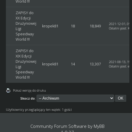
World !!!
ZAPISY do
XX Edycji
Drużynowej
2021-12-01, 05:
kropek81
18
18,849
Ligi
Ostatni post
:
Ku
Speedway
World !!!
ZAPISY do
XIX Edycji
Drużynowej
2021-08-13, 19:
kropek81
14
13,307
Ligi
Ostatni post
:
et
Speedway
World !!!
Pokaż wersję do druku
Skocz do:
Użytkownicy przeglądający ten wątek: 1 gości
Community Forum Software by
MyBB