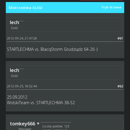
Mistrzostwa 4 LIGI
Tryb drzewa
lech
Gość
2012-09-24, 21:47:28
#61
STARTLECHMA vs. BlacqStorm Grudziądz 64-26 :)
lech
Gość
2012-09-25, 18:32:44
#62
25.09.2012
WolskiTeam vs. STARTLECHMA 38-52
tomkey666
Liczba postów: 123
Manager