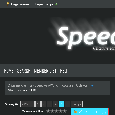
Logowanie
Rejestracja
HOME
SEARCH
MEMBER LIST
HELP
Oficjalne forum gry Speedway-World
›
Pozostałe
›
Archiwum
›
Mistrzostwa 4 LIGI
Strony (6):
« Wstecz
1
2
3
4
5
6
Dalej »
Ocena wątku:
Wątek zamknięty