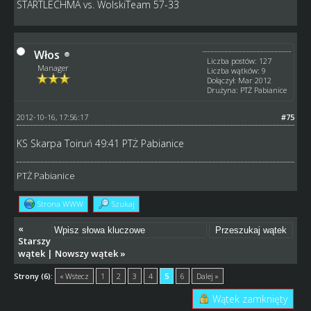
STARTLECHMA vs. WolskiTeam 57-33
Włos
Liczba postów: 127
Manager
Liczba wątków: 9
Dołączył: Mar 2012
Drużyna: PTŻ Pabianice
2012-10-16, 17:56:17
#75
KS Skarpa Toiruń 49:41 PTŻ Pabianice
PTŻ Pabianice
Strona WWW
Szukaj
«
Starszy
wątek
|
Nowszy wątek
»
Strony (6):
« Wstecz
1
2
3
4
5
6
Dalej »
Wątek zamknięty