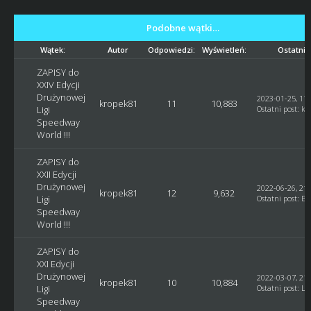
Podobne wątki…
Wątek:
Autor
Odpowiedzi:
Wyświetleń:
Ostatni 
ZAPISY do
XXIV Edycji
Drużynowej
2023-01-25, 11:
kropek81
11
10,883
Ligi
Ostatni post
:
kr
Speedway
World !!!
ZAPISY do
XXII Edycji
Drużynowej
2022-06-26, 21:
kropek81
12
9,632
Ligi
Ostatni post
:
Bl
Speedway
World !!!
ZAPISY do
XXI Edycji
Drużynowej
2022-03-07, 21:
kropek81
10
10,884
Ligi
Ostatni post
:
Lu
Speedway