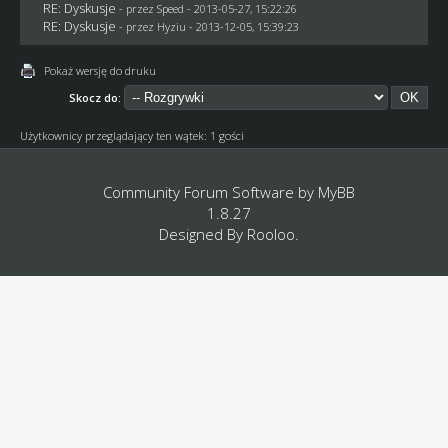
RE: Dyskusje
- przez
Speed
- 2013-05-27, 15:22:26
RE: Dyskusje
- przez
Hyziu
- 2013-12-05, 15:39:23
Pokaż wersję do druku
Skocz do:
Użytkownicy przeglądający ten wątek: 1 gości
Community Forum Software by
MyBB
1.8.27
Designed By
Rooloo
.