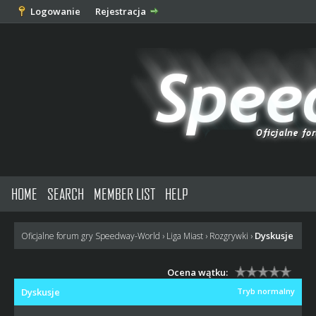
Logowanie
Rejestracja
HOME
SEARCH
MEMBER LIST
HELP
Dyskusje
Oficjalne forum gry Speedway-World
›
Liga Miast
›
Rozgrywki
›
Ocena wątku:
Dyskusje
Tryb normalny