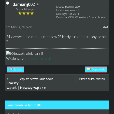
damianj002
Liczba postów: 299
Super Manager
Liczba wątków: 19
Dołączył: Apr 2011
Drużyna: CKM Włókniarz Częstochowa
2011-06-12, 09:54:53
#44
24 czerwca nie ma juz meczow ?? kiedy rusza nastepny sezon
?
Włókniarz
Częstochowa
!!!
Szukaj
Odpowiedz
«
Starszy
wątek
|
Nowszy wątek
»
Wiadomości w tym wątku