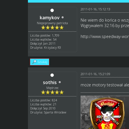
2011-01-16, 15:12:13
kamykov
Nie wiem do końca o wszys
Niepoprawny patriota
Wygrywałem 32:16 by prze
Liczba postów: 1,709
http://www.speedway-worl
Liczba wątków: 54
Dołączył: Jan 2011
Drużyna: Krzyżacy R3
Szukaj
2011-01-16, 15:21:09
sothis
może motory testował ale 
Mędrzec
Liczba postów: 824
Liczba wątków: 21
Dołączył: Sep 2010
Drużyna: Sparta Wrocław