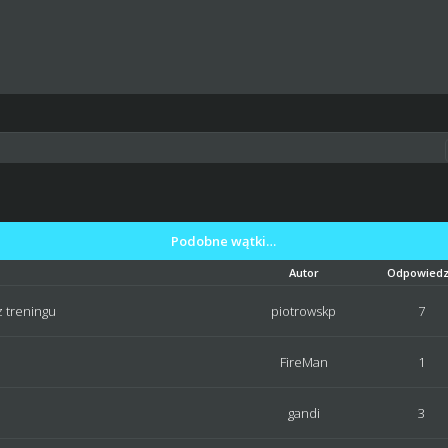
Podobne wątki…
Autor
Odpowiedz
z treningu
piotrowskp
7
FireMan
1
gandi
3