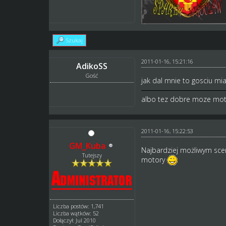
Szukaj
2011-01-16, 15:21:16
AdikoSS
Gość
jak dal mnie to gosciu mia
albo tez dobre moze motork
2011-01-16, 15:22:53
GM_Kuba
Najbardziej możliwym sce
Tutejszy
motory
Liczba postów: 1,741
Liczba wątków: 52
Dołączył: Jul 2010