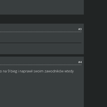
#3
#4
ro na 9 bieg i naprawił swoim zawodników wtedy