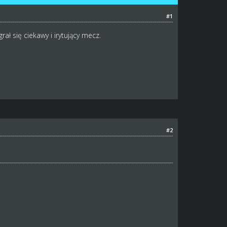
#1
ł się ciekawy i irytujący mecz.
#2