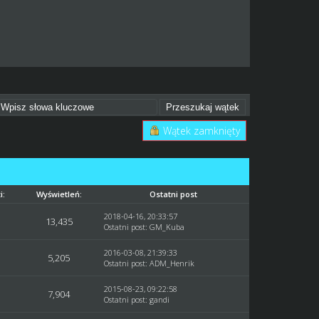
Wątek zamknięty
i:
Wyświetleń:
Ostatni post
2018-04-16, 20:33:57
13,435
Ostatni post
:
GM_Kuba
2016-03-08, 21:39:33
5,205
Ostatni post
:
ADM_Henrik
2015-08-23, 09:22:58
7,904
Ostatni post
:
gandi