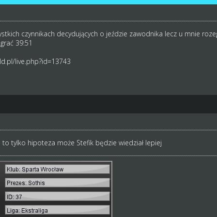
tkich czynnikach decydujących o jeździe zawodnika lecz u mnie rozegra
grać 39:51
d.pl/live.php?id=13743
to tylko hipoteza może Stefik będzie wiedział lepiej