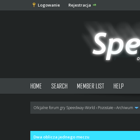
Logowanie
Rejestracja
HOME
SEARCH
MEMBER LIST
HELP
Oficjalne forum gry Speedway-World
›
Pozostałe
›
Archiwum
0 głosów - średnia: 0
1
2
3
4
5
Dwa oblicza jednego meczu