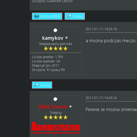
Drużyna: GoodFells Leszno
Strona WWW
Szukaj
2011-01-17, 14:20:16
kamykov
a można podczas meczu 
Niepoprawny patriota
Liczba postów: 1,709
Liczba wątków: 54
Dołączył: Jan 2011
Drużyna: Krzyżacy R3
Szukaj
2011-01-17, 14:45:16
ADM_Henrik
Pewnie że można zmienia
Tutejszy