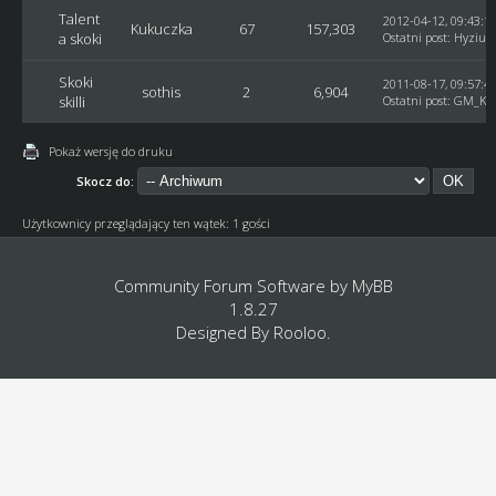
Talent
2012-04-12, 09:43:1
Kukuczka
67
157,303
a skoki
Ostatni post
:
Hyziu
Skoki
2011-08-17, 09:57:4
sothis
2
6,904
skilli
Ostatni post
:
GM_Ku
Pokaż wersję do druku
Skocz do:
Użytkownicy przeglądający ten wątek: 1 gości
Community Forum Software by
MyBB
1.8.27
Designed By
Rooloo
.