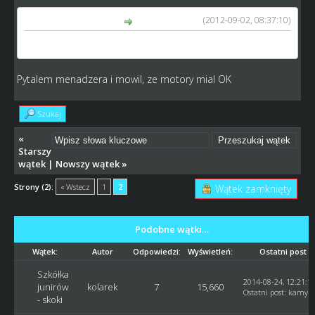
(2012-09-02, 08:37:10)
kamykov napisał(a):
może motor miał nienaprawiony lub źle dobrany
Pytalem menadzera i mowil, ze motory mial OK
Szukaj
«
Starszy
wątek
|
Nowszy wątek
»
Strony (2):
« Wstecz
1
2
Wątek zamknięty
Podobne wątki…
Wątek:
Autor
Odpowiedzi:
Wyświetleń:
Ostatni post
Szkółka
2014-08-24, 12:21:1
junirów
kolarek
7
15,660
Ostatni post
:
kamyk
- skoki