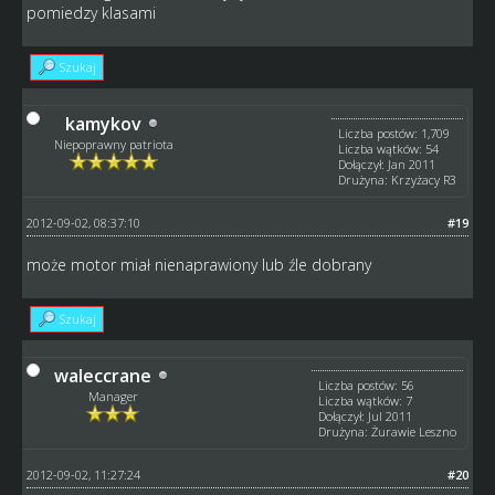
pomiedzy klasami
Szukaj
kamykov
Liczba postów: 1,709
Niepoprawny patriota
Liczba wątków: 54
Dołączył: Jan 2011
Drużyna: Krzyżacy R3
2012-09-02, 08:37:10
#19
może motor miał nienaprawiony lub źle dobrany
Szukaj
waleccrane
Liczba postów: 56
Manager
Liczba wątków: 7
Dołączył: Jul 2011
Drużyna: Żurawie Leszno
2012-09-02, 11:27:24
#20