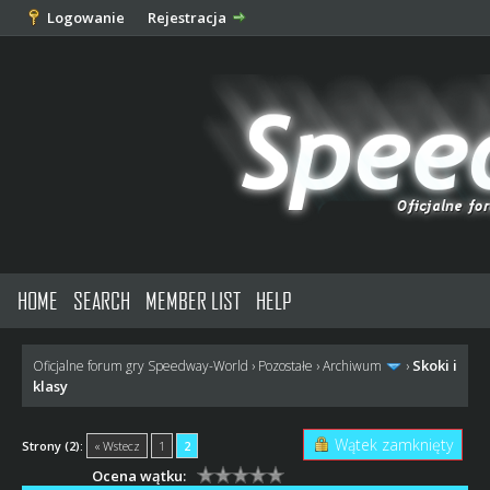
Logowanie
Rejestracja
HOME
SEARCH
MEMBER LIST
HELP
Skoki i
Oficjalne forum gry Speedway-World
›
Pozostałe
›
Archiwum
›
klasy
Wątek zamknięty
Strony (2):
« Wstecz
1
2
Ocena wątku: