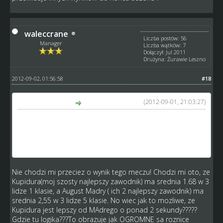
waleccrane
Liczba postów: 56
Manager
Liczba wątków: 7
Dołączył: Jul 2011
Drużyna: Żurawie Leszno
2012-09-02, 01:56:58
#18
(2012-09-01, 21:03:27)
Vinyll napisał(a):
Ten przykład , który dałeś to akurat mecz w miarę
wyrównany jak na tą ligę , ja u siebie wszystkie mecze 75-
15 narazie i nie przewiduje innych wyników do końca
sezonu .
Nie chodzi mi przeciez o wynik tego meczu! Chodzi mi oto, ze
Kupidura(moj szosty najlepszy zawodnik) ma srednia 1.68 w 3
lidze 1 klasie, a August Madry ( ich 2 najlepszy zawodnik) ma
srednia 2,55 w 3 lidze 5 klasie. No wiec jak to mozliwe, ze
Kupidura jest lepszy od MAdrego o ponad 2 sekundy?????
Gdzie tu logika???To obrazuje jak OGROMNE sa roznice