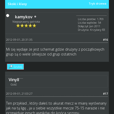
Skoki i klasy
Tryb drzewa
kamykov
Liczba postów: 1,709
Niepoprawny patriota
Liczba wątków: 54
Dołączył: Jan 2011
Drużyna: Krzyżacy R3
2012-09-01, 20:31:35
#16
Mi się wydaje że jest schemat gdzie drużyny z początkowych
grup są o wiele silniejsze od grup ostatnich
Szukaj
Vinyll
Gość
2012-09-01, 21:03:27
#17
Ten przykład , który dałeś to akurat mecz w miarę wyrównany
jak na tą ligę , ja u siebie wszystkie mecze 75-15 narazie i nie
przewiduje innych wyników do końca sezonu .