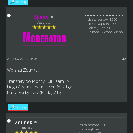
Szukaj
Speed
Liczba postów: 1,920
Moderator
Liczba wątków: 162
Dołączył: Sep 2010
Drużyna: Victory Leszno
2012-08-20, 10:26:04
#2
Wpis za Zdunka:
Transfery do Mocny Full Team ->
Liegh Adams Team (jachu95) 2 liga
Paula Bydgoszcz (Paula) 2 liga
Szukaj
Zdunek
Liczba postów: 901
Tutejszy
Liczba wątków: 8