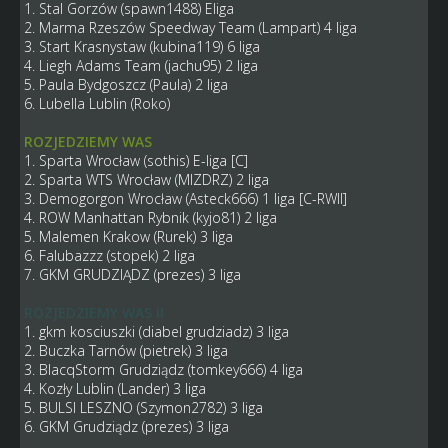
1. Stal Gorzów (spawn1488) Eliga
2. Marma Rzeszów Speedway Team (Lampart) 4 liga
3. Start Krasnystaw (kubina119) 6 liga
4. Liegh Adams Team (jachu95) 2 liga
5. Paula Bydgoszcz (Paula) 2 liga
6. Lubella Lublin (Roko)
ROZJEDZIEMY WAS
1. Sparta Wrocław (sothis) E-liga [C]
2. Sparta WTS Wrocław (MIZDRZ) 2 liga
3. Demogorgon Wrocław (Asteck666) 1 liga [C-RWII]
4. ROW Manhattan Rybnik (kyjo81) 2 liga
5. Malemen Krakow (Rurek) 3 liga
6. Falubazzz (stopek) 2 liga
7. GKM GRUDZIĄDZ (prezes) 3 liga
ROZJEDZIEMY WAS II
1. gkm kosciuszki (diabel grudziadz) 3 liga
2. Buczka Tarnów (pietrek) 3 liga
3. BlacqStorm Grudziądz (tomkey666) 4 liga
4. Kozły Lublin (Lander) 3 liga
5. BULSI LESZNO (Szymon2782) 3 liga
6. GKM Grudziądz (prezes) 3 liga