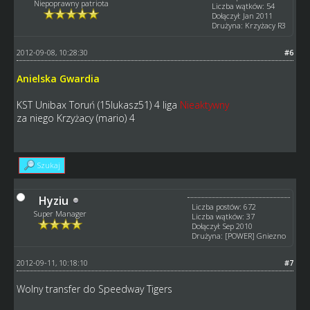
Niepoprawny patriota
Liczba wątków: 54
Dołączył: Jan 2011
Drużyna: Krzyżacy R3
2012-09-08, 10:28:30
#6
Anielska Gwardia
KST Unibax Toruń (15lukasz51) 4 liga
Nieaktywny
za niego Krzyżacy (mario) 4
Szukaj
Hyziu
Liczba postów: 672
Super Manager
Liczba wątków: 37
Dołączył: Sep 2010
Drużyna: [POWER] Gniezno
2012-09-11, 10:18:10
#7
Wolny transfer do Speedway Tigers