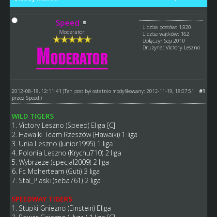
Speed
Liczba postów: 1,920
Moderator
Liczba wątków: 162
Dołączył: Sep 2010
Drużyna: Victory Leszno
2012-08-18, 12:11:41
#1
(Ten post był ostatnio modyfikowany: 2012-11-19, 18:07:51
przez
Speed
.)
WILD TIGERS
1. Victory Leszno (Speed) Eliga [C]
2. Hawaiki Team Rzeszów (Hawaiki) 1 liga
3. Unia Leszno (Junior1995) 1 liga
4. Polonia Leszno (Krychu710) 2 liga
5. Wybrzeze (specjal2009) 2 liga
6. Fc Moherteam (Guti) 3 liga
7. Stal_Piaski (seba761) 2 liga
SPEEDWAY TIGERS
1. Stupki Gniezno (Einstein) Eliga