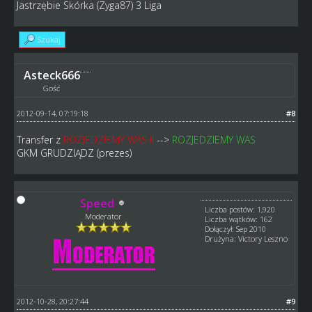
Jastrzębie Skórka (Zyga87) 3 Liga
Szukaj
Asteck666
Gość
2012-09-14, 07:19:18
#8
Transfer z
ROZJEDZIEMY WAS II
-->
ROZJEDZIEMY WAS
GKM GRUDZIĄDZ (prezes)
Speed
Liczba postów: 1,920
Moderator
Liczba wątków: 162
Dołączył: Sep 2010
Drużyna: Victory Leszno
2012-10-28, 20:27:44
#9