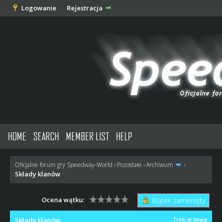
Logowanie
Rejestracja
HOME
SEARCH
MEMBER LIST
HELP
Oficjalne forum gry Speedway-World
›
Pozostałe
›
Archiwum
›
Składy klanów
Ocena wątku:
Wątek zamknięty
Składy klanów
Tryb drzewa