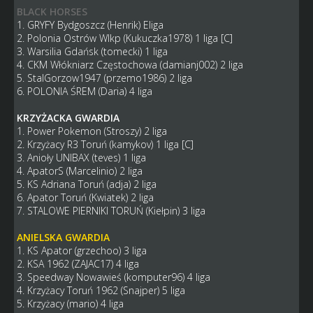
BLACK HORSES
1. GRYFY Bydgoszcz (Henrik) Eliga
2. Polonia Ostrów Wlkp (Kukuczka1978) 1 liga [C]
3. Warsilia Gdańsk (tomecki) 1 liga
4. CKM Włókniarz Częstochowa (damianj002) 2 liga
5. StalGorzow1947 (przemo1986) 2 liga
6. POLONIA ŚREM (Daria) 4 liga
KRZYŻACKA GWARDIA
1. Power Pokemon (Stroszy) 2 liga
2. Krzyżacy R3 Toruń (kamykov) 1 liga [C]
3. Anioły UNIBAX (teves) 1 liga
4. ApatorS (Marcelinio) 2 liga
5. KS Adriana Toruń (adja) 2 liga
6. Apator Toruń (Kwiatek) 2 liga
7. STALOWE PIERNIKI TORUŃ (Kiełpin) 3 liga
ANIELSKA GWARDIA
1. KS Apator (grzechoo) 3 liga
2. KSA 1962 (ZAJAC17) 4 liga
3. Speedway Nowawieś (komputer96) 4 liga
4. Krzyżacy Toruń 1962 (Snajper) 5 liga
5. Krzyżacy (mario) 4 liga