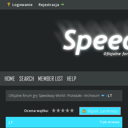
Logowanie
Rejestracja
HOME
SEARCH
MEMBER LIST
HELP
LT
Oficjalne forum gry Speedway-World
›
Pozostałe
›
Archiwum
›
Ocena wątku:
Wątek zamknięty
LT
Tryb drzewa