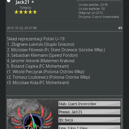
Jack21
Liczba postów: 2,018
Tutejszy
Liczba wątków: 53
Dołączył: Jul 2012
Drużyna: Czarni Inowrocław
2012-10-22, 20:37:58
#5
Skład reprezentacji Polski U-19:
1. Zbigniew Łukiński (Stupki Gniezno)
2. Mścisław Fitowski (Fc Stare Drzewce Gorzów Wlkp.)
3. Sebastian Kliemann (Speed Fordon)
4. Jaromir Antonik (Malemen Krakow)
5. Roland Ciępka (FC Moherteam)
r1. Witold Pieczyrak (Polonia Ostrów Wlkp)
r2. Tomasz Liszkiewicz (Polonia Ostrów Wlkp)
r3. Mścisław Kida (FC Moherteam)