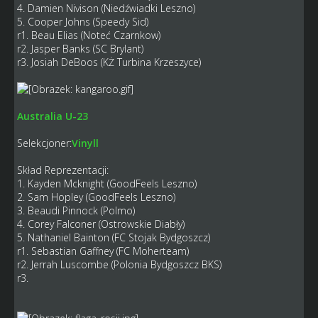
4. Damien Nivison (Niedźwiadki Leszno)
5. Cooper Johns (Speedy Sid)
r1. Beau Elias (Noteć Czarnkow)
r2. Jasper Banks (SC Brylant)
r3. Josiah DeBoos (KŻ Turbina Krzeszyce)
Australia U-23
Selekcjoner:
Vinyll
Skład Reprezentacji:
1. Kayden Mcknight (GoodFeels Leszno)
2. Sam Hopley (GoodFeels Leszno)
3. Beaudi Pinnock (Polmo)
4. Corey Falconer (Ostrowskie Diabły)
5. Nathaniel Bainton (FC Stojak Bydgoszcz)
r1. Sebastian Gaffney (FC Moherteam)
r2. Jerrah Luscombe (Polonia Bydgoszcz BKS)
r3.