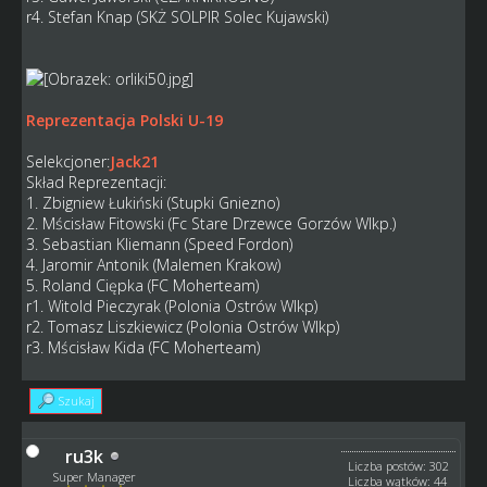
r4. Stefan Knap (SKŻ SOLPIR Solec Kujawski)
Reprezentacja Polski U-19
Selekcjoner:
Jack21
Skład Reprezentacji:
1. Zbigniew Łukiński (Stupki Gniezno)
2. Mścisław Fitowski (Fc Stare Drzewce Gorzów Wlkp.)
3. Sebastian Kliemann (Speed Fordon)
4. Jaromir Antonik (Malemen Krakow)
5. Roland Ciępka (FC Moherteam)
r1. Witold Pieczyrak (Polonia Ostrów Wlkp)
r2. Tomasz Liszkiewicz (Polonia Ostrów Wlkp)
r3. Mścisław Kida (FC Moherteam)
Szukaj
ru3k
Liczba postów: 302
Super Manager
Liczba wątków: 44