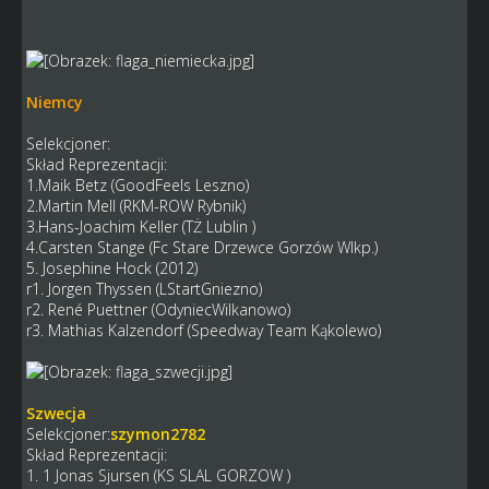
Niemcy
Selekcjoner:
Skład Reprezentacji:
1.Maik Betz (GoodFeels Leszno)
2.Martin Mell (RKM-ROW Rybnik)
3.Hans-Joachim Keller (TŻ Lublin )
4.Carsten Stange (Fc Stare Drzewce Gorzów Wlkp.)
5. Josephine Hock (2012)
r1. Jorgen Thyssen (LStartGniezno)
r2. René Puettner (OdyniecWilkanowo)
r3. Mathias Kalzendorf (Speedway Team Kąkolewo)
Szwecja
Selekcjoner:
szymon2782
Skład Reprezentacji:
1. 1 Jonas Sjursen (KS SLAL GORZOW )