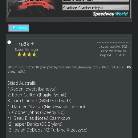
Szukaj
ru3k
Liczba postów: 302
Super Manager
Liczba wątków: 44
Dołączył: Jun 2011
2012-10-23, 12:51:10
#6
(Ten post był ostatnio modyfikowany: 2012-10-25, 18:36:04
przez
ru3k
.)
Skład Australii:
1.Kaden Jowett (bandyta)
2. Eden Carlton (Pająki Rybnik)
3. Tom Pinnock (GKM Grudziądz)
4. Damien Nivison (Niedźwiadki Leszno)
5. Cooper Johns (Speedy Sid)
r1. Beau Elias (Noteć Czarnkow)
r2. Jasper Banks (SC Brylant)
r3. Josiah DeBoos (KŻ Turbina Krzeszyce)