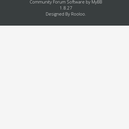
Community Forum Software by
MyBB
1.8.27
Designed By
Rooloo
.