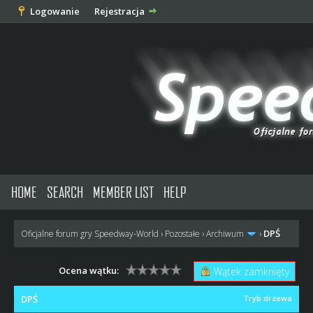
Logowanie
Rejestracja
HOME
SEARCH
MEMBER LIST
HELP
DPŚ
Oficjalne forum gry Speedway-World
›
Pozostałe
›
Archiwum
›
Ocena wątku:
Wątek zamknięty
DPŚ
Tryb drzewa