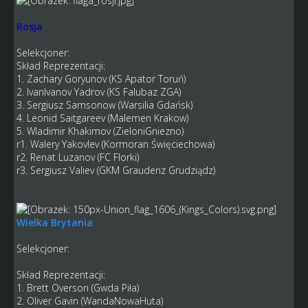
Rosja
Selekcjoner:
Skład Reprezentacji:
1. Zachary Goryunov (KS Apator Toruń)
2. IvanIvanov Yadrov (KS Falubaz ZGA)
3. Sergiusz Samsonow (Warsilia Gdańsk)
4. Leonid Saitgareev (Malemen Krakow)
5. Wladimir Khakimov (ZieloniGniezno)
r1. Walery Yakovlev (Kormoran Święciechowa)
r2. Renat Luzanov (FC Florki)
r3. Sergiusz Valiev (GKM Graudenz Grudziądz)
Wielka Brytania
Selekcjoner:
Skład Reprezentacji:
1. Brett Overson (Gwda Piła)
2. Oliver Gavin (WandaNowaHuta)