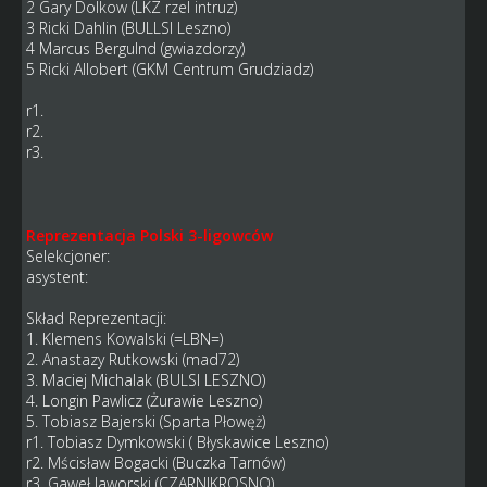
2 Gary Dolkow (LKZ rzel intruz)
3 Ricki Dahlin (BULLSI Leszno)
4 Marcus Bergulnd (gwiazdorzy)
5 Ricki Allobert (GKM Centrum Grudziadz)
r1.
r2.
r3.
Reprezentacja Polski 3-ligowców
Selekcjoner:
asystent:
Skład Reprezentacji:
1. Klemens Kowalski (=LBN=)
2. Anastazy Rutkowski (mad72)
3. Maciej Michalak (BULSI LESZNO)
4. Longin Pawlicz (Żurawie Leszno)
5. Tobiasz Bajerski (Sparta Płowęż)
r1. Tobiasz Dymkowski ( Błyskawice Leszno)
r2. Mścisław Bogacki (Buczka Tarnów)
r3. Gaweł Jaworski (CZARNIKROSNO)