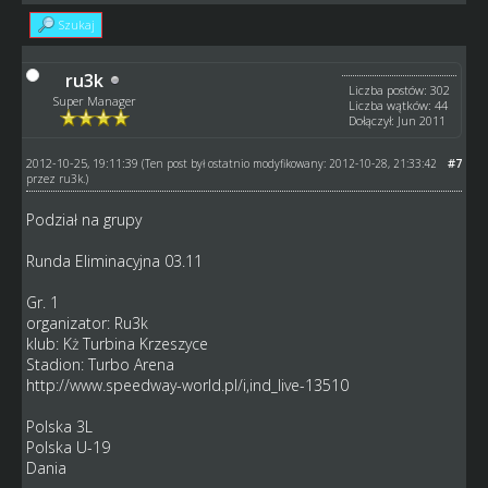
Szukaj
ru3k
Liczba postów: 302
Super Manager
Liczba wątków: 44
Dołączył: Jun 2011
2012-10-25, 19:11:39
#7
(Ten post był ostatnio modyfikowany: 2012-10-28, 21:33:42
przez
ru3k
.)
Podział na grupy
Runda Eliminacyjna 03.11
Gr. 1
organizator: Ru3k
klub: Kż Turbina Krzeszyce
Stadion: Turbo Arena
http://www.speedway-world.pl/i,ind_live-13510
Polska 3L
Polska U-19
Dania