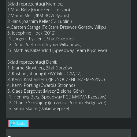
Skład reprezentacji Niemiec:
1.Maik Betz (GoodFeels Leszno)
2.Martin Mell (RKM-ROW Rybnik)
3.Hans-Joachim Keller (TŻ Lublin )
4.Carsten Stange (Fc Stare Drzewce Gorzów Wlkp.)
5. Josephine Hock (2012)
r1. Jorgen Thyssen (LStartGniezno)
r2. René Puettner (OdyniecWilkanowo)
r3. Mathias Kalzendorf (Speedway Team Kąkolewo)
Skład reprezentacji Danii:
1. Bjarne Skovbjerg (Stal Gorzów)
2. Kristian Johaung (LEWY GRUDZIĄDZ)
3. Kenni Kristiansen (ZJEDNOCZENI TRZEMESZNO)
4. Kenni Porsing (Gwardia Stronno)
5. Claes Bergqvist (Myszy Zielona Góra)
r1. Henning Berg (Speedway PGE MARMA Rzeszów)
r2. Charlie Skovbjerg (Jutrzenka Polonia Bydgoszcz)
r3. Kenni Skafte (Dzikie wieprze)
Szukaj