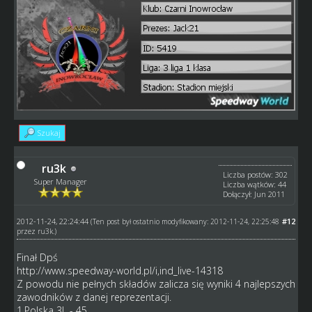
Szukaj
ru3k
Liczba postów: 302
Super Manager
Liczba wątków: 44
Dołączył: Jun 2011
2012-11-24, 22:24:44
#12
(Ten post był ostatnio modyfikowany: 2012-11-24, 22:25:48
przez
ru3k
.)
Finał Dpś
http://www.speedway-world.pl/i,ind_live-14318
Z powodu nie pełnych składów zalicza się wyniki 4 najlepszych
zawodników z danej reprezentacji.
1.Polska 3L - 45