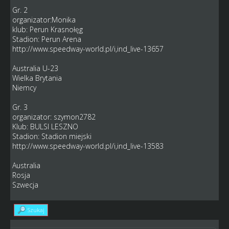
Gr. 2
organizator:Monika
klub: Perun Krasnołęg
Stadion: Perun Arena
http://www.speedway-world.pl/i,ind_live-13657
Australia U-23
Wielka Brytania
Niemcy
Gr. 3
organizator: szymon2782
Klub: BULSI LESZNO
Stadion: Stadion miejski
http://www.speedway-world.pl/i,ind_live-13583
Australia
Rosja
Szwecja
Szukaj