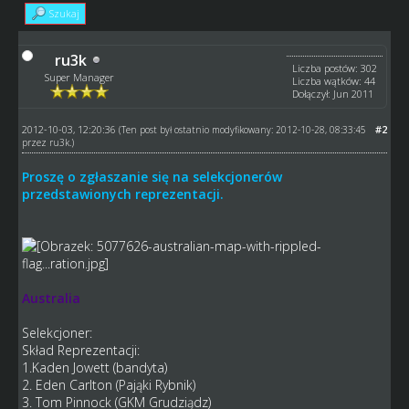
Szukaj
ru3k
Liczba postów: 302
Super Manager
Liczba wątków: 44
Dołączył: Jun 2011
2012-10-03, 12:20:36
#2
(Ten post był ostatnio modyfikowany: 2012-10-28, 08:33:45
przez
ru3k
.)
Proszę o zgłaszanie się na selekcjonerów
przedstawionych reprezentacji.
Australia
Selekcjoner:
Skład Reprezentacji:
1.Kaden Jowett (bandyta)
2. Eden Carlton (Pająki Rybnik)
3. Tom Pinnock (GKM Grudziądz)