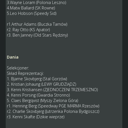
3.Wayne Loram (Polonia Leszno)
4.Matw Ballard (SK Rowne)
5.Leo Hobson (Speedy Sid)
r1.Arthur Adams (Buczka Tarnów)
r2. Ray Otto (KS Apator)
r3. Ben Janney (Old Stars Rędziny)
Dania
Selekcjoner:
Skład Reprezentacji:
1. Bjarne Skovbjerg (Stal Gorzów)
2. Kristian Johaung (LEWY GRUDZIĄDZ)
3. Kenni Kristiansen (ZJEDNOCZENI TRZEMESZNO)
4. Kenni Porsing (Gwardia Stronno)
5. Claes Bergqvist (Myszy Zielona Góra)
r1. Henning Berg (Speedway PGE MARMA Rzeszów)
r2. Charlie Skovbjerg (Jutrzenka Polonia Bydgoszcz)
r3. Kenni Skafte (Dzikie wieprze)