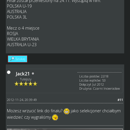
Finał został przeniesiony na 24.11. Wystąpią w nim:
POLSKA U-19
AUSTRALIA
POLSKA 3L
Mecz o 4 miejsce
ROSJA
WIELKA BRYTANIA
AUSTRALIA U-23
Szukaj
Jack21
Liczba postów: 2,018
Tutejszy
Liczba wątków: 53
Dołączył: Jul 2012
Drużyna: Czarni Inowrocław
2012-11-24, 20:39:49
#11
Możesz wrzucić link do finału?
jako selekcjoner chciałbym
wiedzieć czy wygraliśmy