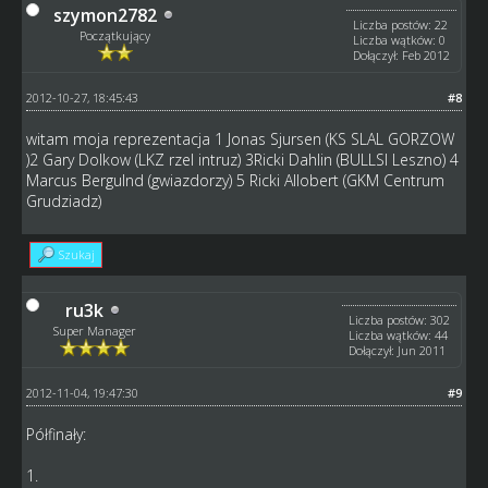
szymon2782
Liczba postów: 22
Początkujący
Liczba wątków: 0
Dołączył: Feb 2012
2012-10-27, 18:45:43
#8
witam moja reprezentacja 1 Jonas Sjursen (KS SLAL GORZOW
)2 Gary Dolkow (LKZ rzel intruz) 3Ricki Dahlin (BULLSI Leszno) 4
Marcus Bergulnd (gwiazdorzy) 5 Ricki Allobert (GKM Centrum
Grudziadz)
Szukaj
ru3k
Liczba postów: 302
Super Manager
Liczba wątków: 44
Dołączył: Jun 2011
2012-11-04, 19:47:30
#9
Półfinały:
1.