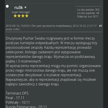
ru3k
Liczba postów: 302
Super Manager
Liczba wątków: 44
Dołączył: Jun 2011
2012-09-12, 15:05:01
#1
(Ten post był ostatnio modyfikowany: 2012-10-22, 21:21:17
przez
ru3k
.)
Drużynowy Puchar Świata rozgrywany jest w formie meczy
podczas turniejów indywidualnych. W meczu występują trzy
pięcioosobowe zespoły. Każdą reprezentację prowadzi
selekcjoner, którego zadaniem jest wytypowanie
reprezentantów danego kraju. Wyznacza on podstawową
piątkę i 3 rezerwowych.
W wyznaczeniu reprezentacji mogą mu pomóc organizowane
przez niego mistrzostwa danego kraju, ale nie muszą one
ostatecznie decydować o kształcie reprezentacji.
Najważniejsze, aby w reprezentacji znajdowali się możliwie
najlepsi zawodnicy z danego kraju.
Terminarz DPŚ.
Finał - 17.11
Półfinały - 10.11
Runda Eliminacyjna - 03.11