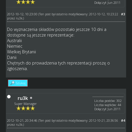
Dołączył: Jun 2011
2012-10-12, 10:23:00
#3
(Ten post był ostatnio modyfikowany: 2012-10-12, 10:23:22
przez
ru3k
.)
Do wyznaczenia składów pozostało jeszcze 10 dni a
dostępne są jeszcze reprezentacje:
Australii
Niemiec
Wielkiej Brytanii
Danii
Chętnych do prowadzenia tych reprezentacji proszę o
zgłoszenia.
Szukaj
ru3k
Liczba postów: 302
Super Manager
Liczba wątków: 44
Dołączył: Jun 2011
2012-10-21, 20:34:46
#4
(Ten post był ostatnio modyfikowany: 2012-10-21, 20:36:56
przez
ru3k
.)