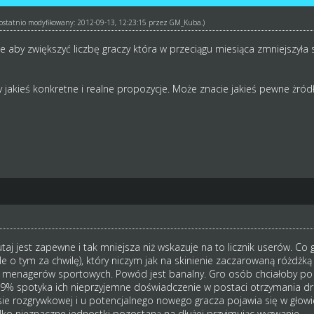
ł ostatnio modyfikowany: 2012-09-13, 12:23:15 przez
GM_Kuba
.)
 aby zwiększyć liczbę graczy która w przeciągu miesiąca zmniejszyła s
ły jakieś konkretne i realne propozycje. Może znacie jakieś pewne żró
taj jest zapewne i tak mniejsza niż wskazuje na to licznik userów. Co
 ale o tym za chwilę), który niczym jak na skinienie zaczarowaną różdż
 menagerów sportowych. Powód jest banalny. Gro osób chciałoby po d
.9% spotyka ich nieprzyjemne doświadczenie w postaci otrzymania dru
sie rozgrywkowej i u potencjalnego nowego gracza pojawia się w głowie 
tylko nieznaczne jednostki pozostaną na dłużej przyjmując wyzwanie.