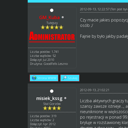
2012-09-13, 12:22:57
(Ten post by
GM_Kuba
Czy macie jakies popozycje
Tutejszy
osób ;/
Fajnie by było jakby pada
Liczba postów: 1,741
Liczba wątków: 52
Dołączył: Jul 2010
Drużyna: GoodFells Leszno
Strona WWW
Szukaj
2012-09-13, 21:02:21
misiek_kssg
Liczba aktywnych graczy tu
Stal Gorzów
szansy zawsze istnieje...,
nieuniknione w większości
Liczba postów: 319
po rejestracji w ponad 99
Liczba wątków: 2
bryluje w rozstawionej kla
Dołączył: Apr 2012
drugim z dwa razy..., ale 
Drużyna: KSSG