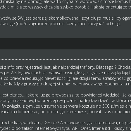
ł miska by nie pomógł ale warto chyba to wprowadzić może komuś by 
daje mi się że wszyscy chcą się szybko dorobić i jak się orientują że 
wców że SW jest bardziej skomplikowana i zbyt długo musieli by oga
wą ligę (może zagraniczną) bo nie każdy chce zaczynać od 6 ligi.
 z info przy rejestracji jest jak najbardziej trafiony. Dlaczego ? Choci
y po 2-3 logowaniach jak napisał misiek_kssg ci gracze nie zaglądają t
e co prawda redukując nawet ilość lig, ale dzięki temu atrakcyjność g
cza że każdy z graczy po drugiej stronie ma prawdziwego oponenta a n
to jest biznes... i skoro już go prowadzisz, to powinieneś wiedzieć , że
żadnych nakładów, bo prędzej czy później nadejdzie dzień , w który
"w związku z tym , że utrzymanie serwera kosztuje np 500 zł/mies a na
łacania do biznesu , po prostu go zamkniesz , bo vat , zus i inne pie
rochę kasy w reklamę. Gdzie?? A mianowicie- gra internetowa, na prze
eć o portalach internetowych typu WP , Onet, Interia itd - każdy z