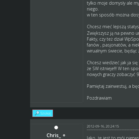
tylko moje domysły ale myś
niego.
w ten sposób można dosyć 
Chcesz mieć lepszą statysty
Zwiększysz ją na pewno u
Fakty, czy też dział WpSpo
fanów , pasjonatów, a niek
wirualnym świecie, będąc 
Chcesz wiedzieć jak ja się
że SW istnieje!!! W ten s
nowych graczy zobaczyć 9
Pamiętaj zainwestuj, a będ
Pozdrawiam
Szukaj
2012-09-16, 20:24:15
Chris_
Jako, że jest to mój pier