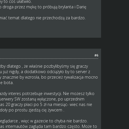
to coś ułatwiło.
to droga przez mękę to próbują brylanta i Darię
rniać temat dlatego nie przechodzą za bardzo.
#6
ażby dlatego , że właśnie pozbylibyśmy się graczy
u już nigdy, a dodatkowo odciążyło by to server z
ry znacznie by wzrosła, bo przecież rywalizacja mocno
ie bota.
 każdy interes potrzebuje inwestycji. Nie możesz tylko
m serwery SW zostaną wyłączone, po uprzednim
s 20 graczy płaci po 5 zł na miesiąc- wiec nas nie
rdoły po prostu zjedzą cię żywcem .
glądarce , więc w gazecie to chyba nie bardzo.
 nas internautów zagląda tam bardzo często. Może to