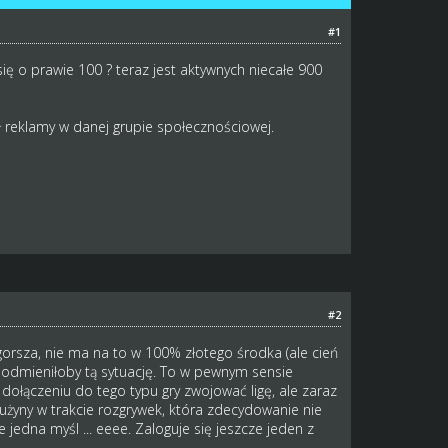
#1
ię o prawie 100 ? teraz jest aktywnych niecałe 900
dł reklamy w danej grupie społecznościowej.
#2
 gorsza, nie ma na to w 100% złotego środka (ale cień
ką odmieniłoby tą sytuację. To w pewnym sensie
ołączeniu do tego typu gry zwojować ligę, ale zaraz
żyny w trakcie rozgrywek, która zdecydowanie nie
jedna myśl ... eeee. Zaloguje się jeszcze jeden z