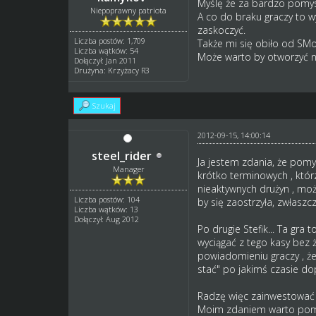
Myślę że za bardzo pomys
Niepoprawny patriota
A co do braku graczy to wy
zaskoczyć.
Liczba postów: 1,709
Także mi się obiło od SMo
Liczba wątków: 54
Może warto by otworzyć na
Dołączył: Jan 2011
Drużyna: Krzyżacy R3
Szukaj
2012-09-15, 14:00:14
steel_rider
Ja jestem zdania, że pomysł
Manager
krótko terminowych , którz
nieaktywnych drużyn , moż
Liczba postów: 104
by się zaostrzyła, zwłasz
Liczba wątków: 13
Dołączył: Aug 2012
Po drugie Stefik... Ta gra 
wyciągać z tego kasy bez 
powiadomieniu graczy , że 
stać" po jakimś czasie dop
Radzę więc zainwestować t
Moim zdaniem warto pomyśl