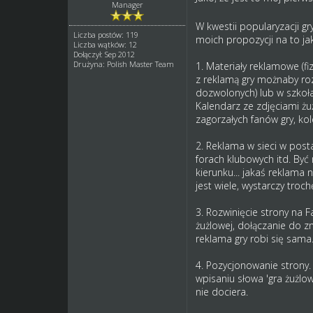
Manager
W kwestii popularyzacji g
Liczba postów: 119
moich propozycji na to ja
Liczba wątków: 12
Dołączył: Sep 2012
Drużyna: Polish Master Team
1. Materiały reklamowe (fiz
z reklamą gry możnaby ro
dozwolonych) lub w szkołac
Kalendarz ze zdjęciami żu
zagorzałych fanów gry, kol
2. Reklama w sieci w post
forach klubowych itd. By
kierunku... jakaś reklama
jest wiele, wystarczy tro
3. Rozwinięcie strony na 
żużlowej, dołączanie do z
reklama gry robi się sama.
4. Pozycjonowanie strony.
wpisaniu słowa 'gra żużlow
nie dociera.