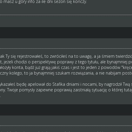
o masz u góry info za ile dni sezon się kończy.
k Ty się rejestrowałeś, to zwróciłeś na to uwagę, a ja śmiem twierdzić
fakt, jeżeli chodzi o perspektywę poprawy z tego tytułu, ale bynajmni
ożyły konta, bądź już grają jakiś czas i jest to jeden z powodów "krę
yczny kolego, to ja bynajmniej szukam rozwiązania, a nie nabijam po
ykazałeś będę apelował do Stafika dniami i nocami, by nagrodził Tw
ony. Twoje pomysły zapewne poprawią zaistniałą sytuację o której tut
.