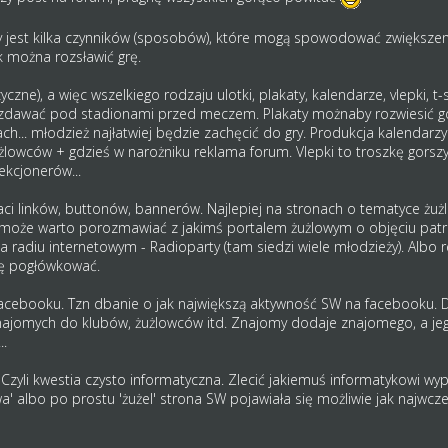
ry jest kilka czynników (sposobów), które mogą spowodować zwiększenie
k można rozsławić grę.
yczne), a więc wszelkiego rodzaju ulotki, plakaty, kalendarze, vlepki, t
zdawać pod stadionami przed meczem. Plakaty możnaby rozwiesić gd
h... młodzież najłatwiej będzie zachęcić do gry. Produkcja kalendarzy
żlowców + gdzieś w narożniku reklama forum. Vlepki to troszkę gorszy 
ekcjonerów...
aci linków, buttonów, bannerów. Najlepiej na stronach o tematyce żu
ć może warto porozmawiać z jakimś portalem żużlowym o objęciu pat
 na radiu internetowym - Radioparty (tam siedzi wiele młodzieży). Albo
chę pogłówkować.
Facebooku. Tzn dbanie o jak największą aktywność SW na facebooku. 
najomych do klubów, żużlowców itd. Znajomy dodaje znajomego, a jego
..
 Czyli kwestia czysto informatyczna. Zlecić jakiemuś informatykowi wy
a' albo po prostu 'żużel' strona SW pojawiała się możliwie jak najwcześ