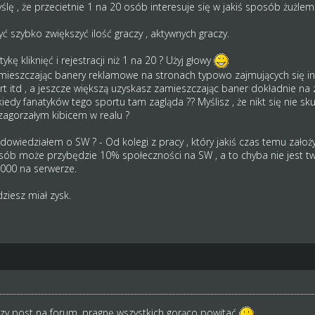
lę , że przecietnie 1 na 20 osób interesuje się w jakiś sposób żużlem 
szybko zwiększyć ilość graczy , aktywnych graczy.
kę kliknięć i rejestracji niż 1 na 20 ? Użyj głowy
mieszczając banery reklamowe na stronach typowo zajmujących się i
rt itd , a jeszcze większą uzyskasz zamieszczając baner dokładnie na za
iedy fanatyków tego sportu tam zagląda ?? Myślisz , że nikt się nie s
zagorzałym kibicem w realu ?
 dowiedziałem o SW ? - Od kolegi z pracy , który jakiś czas temu założy
posób może przybędzie 10% społeczności na SW , a to chyba nie jest t
000 na serwerze.
ziesz miał zysk.
wszy post na forum, pragnę wszystkich gorąco powitać