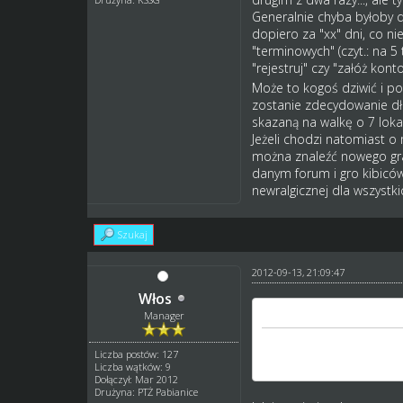
Generalnie chyba byłoby do
dopiero za "xx" dni, co ni
"terminowych" (czyt.: na 5
"rejestruj" czy "załóż kon
Może to kogoś dziwić i pow
zostanie zdecydowanie dłu
skazaną na walkę o 7 loka
Jeżeli chodzi natomiast o 
można znaleźć nowego gra
danym forum i gro kibiców
newralgicznej dla wszystk
Szukaj
2012-09-13, 21:09:47
Włos
misiek_kssg napisał(a)
Manager
by przed samą rejestracj
Liczba postów: 127
sobą lokalizację "tej" dr
Liczba wątków: 9
Dołączył: Mar 2012
Drużyna: PTŻ Pabianice