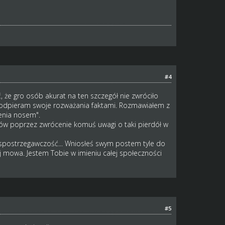
#4
, że gro osób akurat na ten szczegół nie zwróciło
ej podpieram swoje rozważania faktami. Rozmawiałem z
cenia nosem".
stów poprzez zwrócenie komuś uwagi o taki pierdół w
ą spostrzegawczość... Wniosłeś swym postem tyle do
aj mowa. Jestem Tobie w imieniu całej społeczności
#5