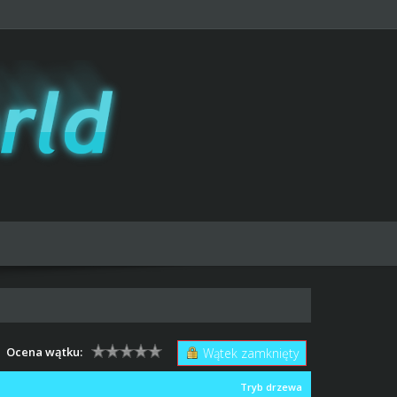
Ocena wątku:
Wątek zamknięty
Tryb drzewa