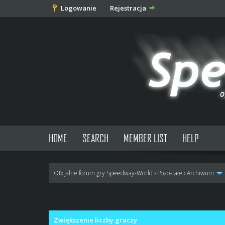
Logowanie
Rejestracja
HOME
SEARCH
MEMBER LIST
HELP
Oficjalne forum gry Speedway-World
›
Pozostałe
›
Archiwum
0 głosów - średnia: 0
1
2
3
4
5
Zwiększenie liczby graczy