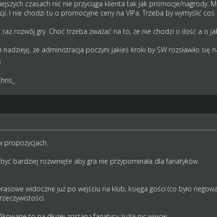
siejszych czasach nic nie przyciąga klienta tak jak promocje/nagrody.
i. I nie chodzi tu o promocyjne ceny na VIPa. Trzeba by wymyślić coś 
e raz rozwój gry. Choć trzeba zważać na to, że nie chodzi o ilość a o j
nadzieję, że administracja poczyni jakieś kroki by SW rozsławiło się n
hris_
 w propozycjach.
yć bardziej rozwinięte aby gra nie przypominała dla fanatyków.
asowe widoczne już po wejściu na klub, księga gości (co było negowane
zeczywistości.
ikowane to na dłużej zostaną fanatycy żużla nic więcej.