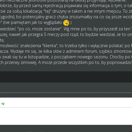
brze, by przed samą rejestracją pojawiała się informacja o tym, o tak
esie za sobą lokalizację "tej" drużyny w takim a nie innym miejscu. T
 tygodni), bo potencjalny gracz chyba zrozumiałby na co się pisze wcis
to" (nie pamiętam jak to wyglądało
).
iedzieć "po co, może zostanie". Wg mnie po to, by przyszedł za ten "x
żej, nawet jak przegra 5 meczy pod rząd, to będzie wiedział, że to on
tę.
możliwość znalezienia "klienta", to trzeba tylko i wyłącznie polatać po
cza. Wydaje mi się, że kilka słów z adminem forum, szybko zmontowa
 zwali się tu w listopadzie, z początkiem nowego sezonu. Choćby po 
ich przerwy zimowej. A może przede wszystkim po to, by poprowadzić 
:
ą pojawiała się informacja o tym, o takiej sytuacji, że nowy sezon od "
użyny w takim a nie innym miejscu.