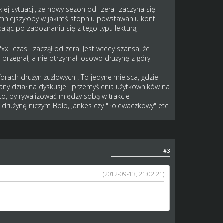
iej sytuacji, że nowy sezon od "zera" zaczyna się
o zmniejszyłoby w jakimś stopniu powstawaniu kont
kając po zapoznaniu się z tego typu lekturą,
x" czas i zaczął od zera. Jest wtedy szansa, że
 przegrał, a nie otrzymał losowo drużynę z góry
 forach drużyn żużlowych ! To jedyne miejsca, gdzie
ny dział na dyskusje i przemyślenia użytkowników na
to, by rywalizować między sobą w trakcie
drużynę niczym Bolo, Jankes czy "Polewaczkowy" etc.
#3
(2012-09-13, 21:02:21)
zera" zaczyna się dopiero za "xx" dni, co niesie za