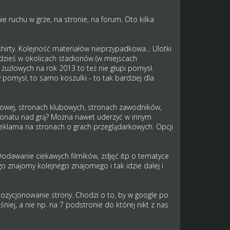
 ruchu w grze, na stronie, na forum. Oto kilka
-shirty. Kolejność materiałów nieprzypadkowa... Ulotki
zieś w okolicach stadionów (w miejscach
 żużlowych na rok 2013 to też nie głupi pomysł.
pomysł, to samo koszulki - to tak bardziej dla
żlowej, stronach klubowych, stronach zawodników,
ronatu nad grą? Można nawet uderzyć w innym
 reklama na stronach o grach przeglądarkowych. Opcji
Dodawanie ciekawych filmików, zdjęć itp o tematyce
 znajomy kolejnego znajomego i tak idzie dalej i
pozycjonowanie strony. Chodzi o to, by w google po
niej, a nie np. na 7 podstronie do której nikt z nas