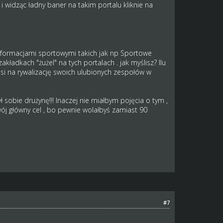
i widząc ładny baner na takim portalu kliknie na
nformacjami sportowymi takich jak np Sportowe
kładkach "żużel" na tych portalach . jak myślisz? Ilu
kusi na rywalizację swoich ulubionych zespołów w
ł sobie drużynę!!! Inaczej nie miałbym pojęcia o tym ,
wój główny cel , bo pewnie wolałbyś zamiast 90
#7