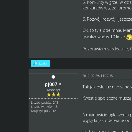
5. Konkursy w grze. W dzi
konkursów w grze, promocj
6. Rozwój, rozwój i jeszcz
Ok, to tyle ode mnie. Mam 
rywalizować w 10 lidze
Pozdrawiam serdecznie, C
Szukaj
2012-10-29, 14:07:18
pj007
Tak jak było już napisane
Manager
Kwestie społeczne muszą b
Liczba postów: 213
Liczba wątków: 18
Dołączył: Jul 2012
A mianowicie ogłoszenia pr
wygląda jak oderwane od r
Jak to nie zostanie zmodyf