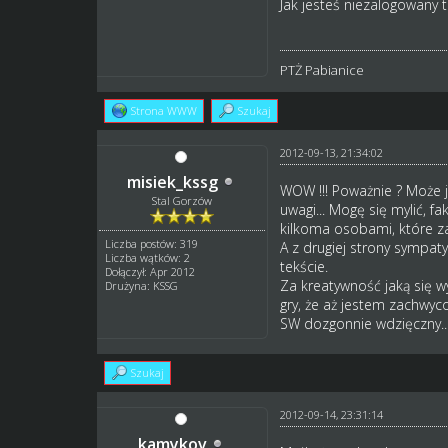
Jak jesteś niezalogowany t
PTŻ Pabianice
Strona WWW
Szukaj
2012-09-13, 21:34:02
misiek_kssg
WOW !!! Poważnie ? Może ja
Stal Gorzów
uwagi... Mogę się mylić, 
kilkoma osobami, które zał
Liczba postów: 319
A z drugiej strony sympat
Liczba wątków: 2
tekście.
Dołączył: Apr 2012
Za kreatywność jaką się w
Drużyna: KSSG
gry, że aż jestem zachwyc
SW dozgonnie wdzięczny..
Szukaj
2012-09-14, 23:31:14
kamykov