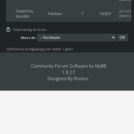
Zawyżony
2012-07-2
Falubaz
7
14,829
transfer
Ostatni po
Pokaż wersję do druku
Skocz do:
Użytkownicy przeglądający ten wątek: 1 gości
Community Forum Software by
MyBB
1.8.27
Designed By
Rooloo
.