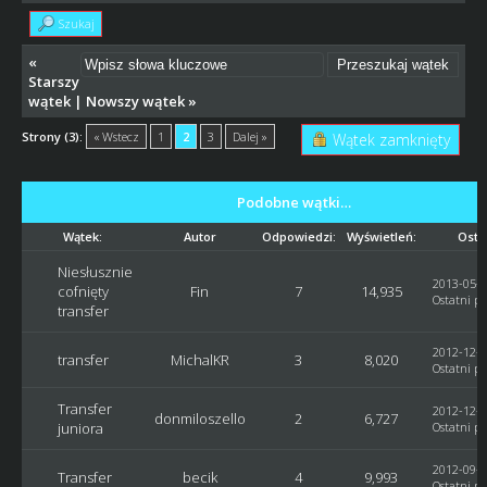
Szukaj
«
Starszy
wątek
|
Nowszy wątek
»
Strony (3):
« Wstecz
1
2
3
Dalej »
Wątek zamknięty
Podobne wątki…
Wątek:
Autor
Odpowiedzi:
Wyświetleń:
Osta
Niesłusznie
2013-05-2
cofnięty
Fin
7
14,935
Ostatni po
transfer
2012-12-2
transfer
MichalKR
3
8,020
Ostatni po
Transfer
2012-12-1
donmiloszello
2
6,727
juniora
Ostatni po
2012-09-2
Transfer
becik
4
9,993
Ostatni po