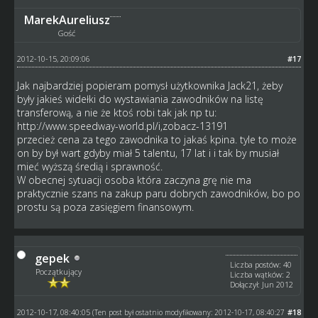
MarekAureliusz
Gość
2012-10-15, 20:09:06
#17
Jak najbardziej popieram pomysł użytkownika Jack21, żeby
były jakieś widełki do wystawiania zawodników na listę
transferową, a nie że ktoś robi tak jak np tu:
http://www.speedway-world.pl/i,zobacz-13191
przecież cena za tego zawodnika to jakaś kpina. tyle to może
on by był wart gdyby miał 5 talentu, 17 lat i i tak by musiał
mieć wyższą średią i sprawność.
W obecnej sytuacji osoba która zaczyna grę nie ma
praktycznie szans na zakup paru dobrych zawodników, bo po
prostu są poza zasięgiem finansowym.
gepek
Liczba postów: 40
Początkujący
Liczba wątków: 2
Dołączył: Jun 2012
2012-10-17, 08:40:05
#18
(Ten post był ostatnio modyfikowany: 2012-10-17, 08:40:27