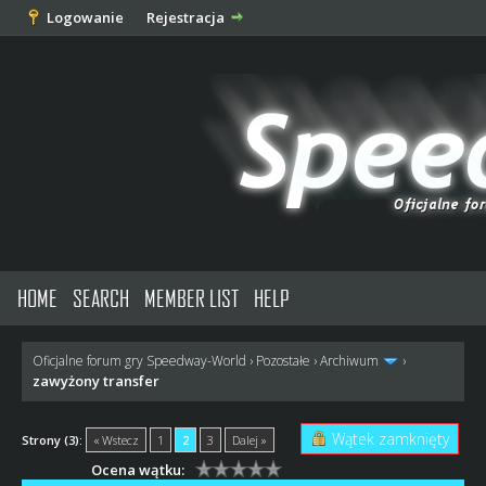
Logowanie
Rejestracja
HOME
SEARCH
MEMBER LIST
HELP
Oficjalne forum gry Speedway-World
›
Pozostałe
›
Archiwum
›
zawyżony transfer
Wątek zamknięty
Strony (3):
« Wstecz
1
2
3
Dalej »
Ocena wątku: