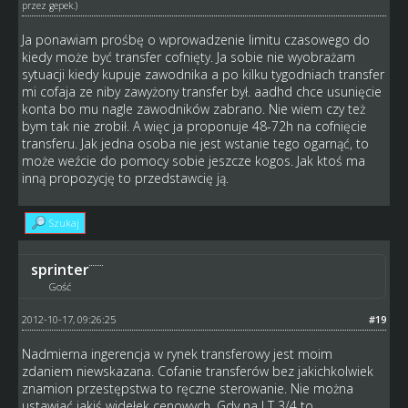
przez
gepek
.)
Ja ponawiam prośbę o wprowadzenie limitu czasowego do
kiedy może być transfer cofnięty. Ja sobie nie wyobrażam
sytuacji kiedy kupuje zawodnika a po kilku tygodniach transfer
mi cofaja ze niby zawyżony transfer był. aadhd chce usunięcie
konta bo mu nagle zawodników zabrano. Nie wiem czy też
bym tak nie zrobił. A więc ja proponuje 48-72h na cofnięcie
transferu. Jak jedna osoba nie jest wstanie tego ogarnąć, to
może weźcie do pomocy sobie jeszcze kogos. Jak ktoś ma
inną propozycję to przedstawcię ją.
Szukaj
sprinter
Gość
2012-10-17, 09:26:25
#19
Nadmierna ingerencja w rynek transferowy jest moim
zdaniem niewskazana. Cofanie transferów bez jakichkolwiek
znamion przestępstwa to ręczne sterowanie. Nie można
ustawiać jakiś widełek cenowych. Gdy na LT 3/4 to