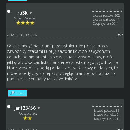
ru3k
Liczba postów: 302
Super Manager
Liczba wątków: 44
Dołączył: Jun 2011
2012-10-18, 18:10:26
#27
Gdzieś kiedyś na forum przeczytałem, że początkujący
zawodnicy czasami kupują zawodników po zawyżonych
cenach, bo nie orientują się w cenach zawodników, może
jakby wprowadzić listę transferów z ostatniego tygodnia, na
której zawodnicy będą podani z najważniejszymi danymi, to
może w tedy będzie lepszy przegląd transferów i aktualnie
panujących cen na rynku zawodników.
Szukaj
Jar123456
Liczba postów: 36
Początkujący
Liczba wątków: 0
Dołączył: Dec 2011
2012-12-01, 16:09:04
#28