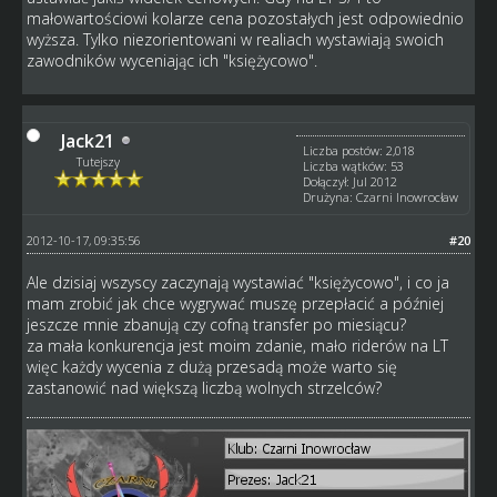
małowartościowi kolarze cena pozostałych jest odpowiednio
wyższa. Tylko niezorientowani w realiach wystawiają swoich
zawodników wyceniając ich "księżycowo".
Jack21
Liczba postów: 2,018
Tutejszy
Liczba wątków: 53
Dołączył: Jul 2012
Drużyna: Czarni Inowrocław
2012-10-17, 09:35:56
#20
Ale dzisiaj wszyscy zaczynają wystawiać "księżycowo", i co ja
mam zrobić jak chce wygrywać muszę przepłacić a później
jeszcze mnie zbanują czy cofną transfer po miesiącu?
za mała konkurencja jest moim zdanie, mało riderów na LT
więc każdy wycenia z dużą przesadą może warto się
zastanowić nad większą liczbą wolnych strzelców?