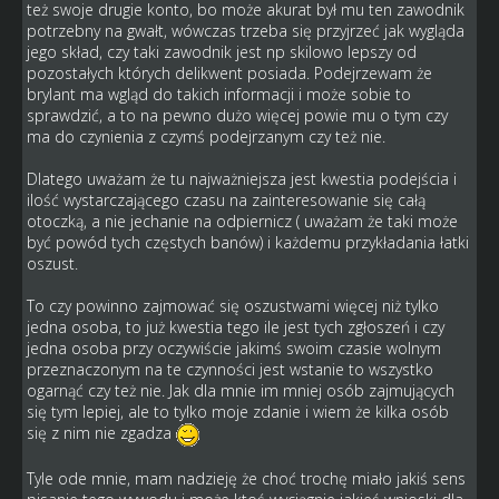
też swoje drugie konto, bo może akurat był mu ten zawodnik
potrzebny na gwałt, wówczas trzeba się przyjrzeć jak wygląda
jego skład, czy taki zawodnik jest np skilowo lepszy od
pozostałych których delikwent posiada. Podejrzewam że
brylant ma wgląd do takich informacji i może sobie to
sprawdzić, a to na pewno dużo więcej powie mu o tym czy
ma do czynienia z czymś podejrzanym czy też nie.
Dlatego uważam że tu najważniejsza jest kwestia podejścia i
ilość wystarczającego czasu na zainteresowanie się całą
otoczką, a nie jechanie na odpiernicz ( uważam że taki może
być powód tych częstych banów) i każdemu przykładania łatki
oszust.
To czy powinno zajmować się oszustwami więcej niż tylko
jedna osoba, to już kwestia tego ile jest tych zgłoszeń i czy
jedna osoba przy oczywiście jakimś swoim czasie wolnym
przeznaczonym na te czynności jest wstanie to wszystko
ogarnąć czy też nie. Jak dla mnie im mniej osób zajmujących
się tym lepiej, ale to tylko moje zdanie i wiem że kilka osób
się z nim nie zgadza
Tyle ode mnie, mam nadzieję że choć trochę miało jakiś sens