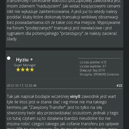
transferowy i określanie wartości początkowej zawodnika jest
moim zdaniem "nadużyciem". Jak widać księżycowymi cenami
nikt nie wykazuje zainteresowania. A jesli już to wtedy należy
poddać kluby które dokonały transakcji wnikliwej obserwacji
bez powiadamiania ich że takie coś ma miejsce. Wypisywanie
na forum "podejrzanych" transakcji jest niewłaściwe i jest
sygnałem dla potencjalnego "przestępcy" że należy zacierać
ślady.
Hyziu
Liczba postów: 672
Super Manager
Liczba wątków: 37
Dołączył: Sep 2010
Drużyna: [POWER] Gniezno
2012-10-17, 12:33:48
#22
Tak jak napisał bodajże wcześniej
vinyll
zawodnik jest wart
tyle ile ktoś jest w stanie dać i wg mnie nie ma takiego
terminu jak "Zawyżony Transfer". Jest to tylko na siłę
stworzony twór aby przeciwdziałać oszustom, jednak z tego
co tutaj czytam są to działania bardzo nieudolne bo nie
można robić czegoś takiego jak cofanie transferu po upływie