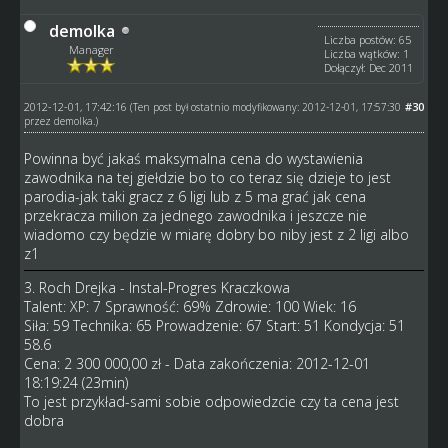
demolka
Liczba postów: 65
Manager
Liczba wątków: 1
Dołączył: Dec 2011
2012-12-01, 17:42:16
#30
(Ten post był ostatnio modyfikowany: 2012-12-01, 17:57:30
przez
demolka
.)
Powinna być jakaś maksymalna cena do wystawienia
zawodnika na tej giełdzie bo to co teraz się dzieje to jest
parodia-jak taki gracz z 6 ligi lub z 5 ma grać jak cena
przekracza milion za jednego zawodnika i jeszcze nie
wiadomo czy będzie w miarę dobry bo niby jest z 2 ligi albo
z1
3. Roch Drejka - Instal-Progres Kraczkowa
Talent: XP: 7 Sprawność: 69% Zdrowie: 100 Wiek: 16
Siła: 59 Technika: 65 Prowadzenie: 67 Start: 51 Kondycja: 51
58.6
Cena: 2 300 000,00 zł - Data zakończenia: 2012-12-01
18:19:24 (23min)
To jest przykład-sami sobie odpowiedzcie czy ta cena jest
dobra