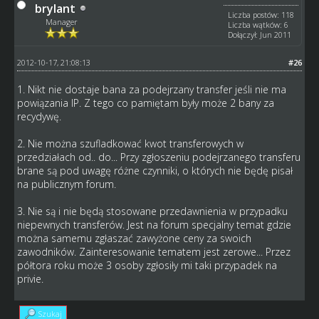
brylant
Liczba postów: 118
Manager
Liczba wątków: 6
Dołączył: Jun 2011
2012-10-17, 21:08:13
#26
1. Nikt nie dostaje bana za podejrzany transfer jeśli nie ma
powiązania IP. Z tego co pamiętam były może 2 bany za
recydywę.
2. Nie można szufladkować kwot transferowych w
przedziałach od.. do... Przy zgłoszeniu podejrzanego transferu
brane są pod uwagę różne czynniki, o których nie będę pisał
na publicznym forum.
3. Nie są i nie będą stosowane przedawnienia w przypadku
niepewnych transferów. Jest na forum specjalny temat gdzie
można samemu zgłaszać zawyżone ceny za swoich
zawodników. Zainteresowanie tematem jest zerowe... Przez
półtora roku może 3 osoby zgłosiły mi taki przypadek na
privie.
Szukaj