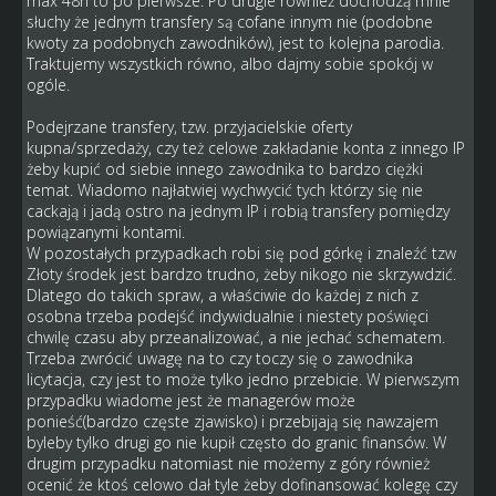
max 48h to po pierwsze. Po drugie również dochodzą mnie
słuchy że jednym transfery są cofane innym nie (podobne
kwoty za podobnych zawodników), jest to kolejna parodia.
Traktujemy wszystkich równo, albo dajmy sobie spokój w
ogóle.
Podejrzane transfery, tzw. przyjacielskie oferty
kupna/sprzedaży, czy też celowe zakładanie konta z innego IP
żeby kupić od siebie innego zawodnika to bardzo ciężki
temat. Wiadomo najłatwiej wychwycić tych którzy się nie
cackają i jadą ostro na jednym IP i robią transfery pomiędzy
powiązanymi kontami.
W pozostałych przypadkach robi się pod górkę i znaleźć tzw
Złoty środek jest bardzo trudno, żeby nikogo nie skrzywdzić.
Dlatego do takich spraw, a właściwie do każdej z nich z
osobna trzeba podejść indywidualnie i niestety poświęci
chwilę czasu aby przeanalizować, a nie jechać schematem.
Trzeba zwrócić uwagę na to czy toczy się o zawodnika
licytacja, czy jest to może tylko jedno przebicie. W pierwszym
przypadku wiadome jest że managerów może
ponieść(bardzo częste zjawisko) i przebijają się nawzajem
byleby tylko drugi go nie kupił często do granic finansów. W
drugim przypadku natomiast nie możemy z góry również
ocenić że ktoś celowo dał tyle żeby dofinansować kolegę czy