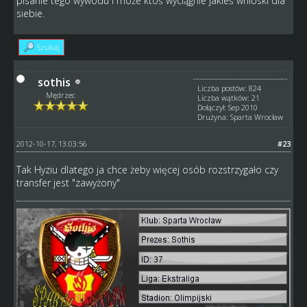
pisanie tego wywodu i może ktoś wyciągnie jakieś wnioski dla
siebie.
Szukaj
sothis
Liczba postów: 824
Mędrzec
Liczba wątków: 21
Dołączył: Sep 2010
Drużyna: Sparta Wrocław
2012-10-17, 13:03:56
#23
Tak Hyziu dlatego ja chce żeby więcej osób rozstrzygało czy
transfer jest "zawyżony"