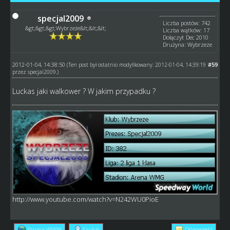
specjal2009
Liczba postów: 742
&gt;&gt;&gt;Wybrzeże&lt;&lt;&lt;
Liczba wątków: 17
Dołączył: Dec 2010
Drużyna: Wybrzeze
2012-01-04, 14:38:50
#59
(Ten post był ostatnio modyfikowany: 2012-01-04, 14:39:19
przez
specjal2009
.)
Luckas jaki walkower ? W jakim przypadku ?
http://www.youtube.com/watch?v=N242WU0PioE
Strona WWW
Szukaj
Odpowiedz