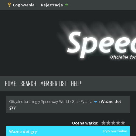
Logowanie
Rejestracja
HOME
SEARCH
MEMBER LIST
HELP
Ważne dot
Oficjalne forum gry Speedway-World
›
Gra
›
Pytania
›
gry
Ocena wątku:
Ważne dot gry
Tryb normalny