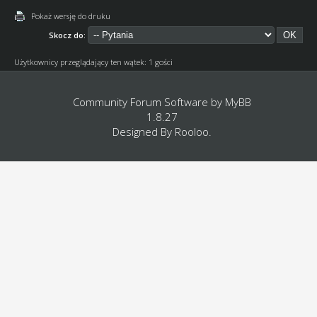
Pokaż wersję do druku
Skocz do:
Użytkownicy przeglądający ten wątek: 1 gości
Community Forum Software by
MyBB
1.8.27
Designed By
Rooloo
.