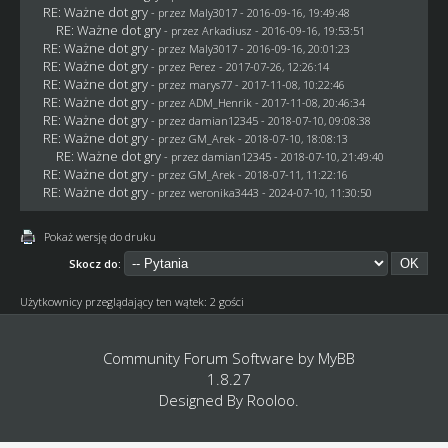
RE: Ważne dot gry
- przez
Maly3017
- 2016-09-16, 19:49:48
RE: Ważne dot gry
- przez
Arkadiusz
- 2016-09-16, 19:53:51
RE: Ważne dot gry
- przez
Maly3017
- 2016-09-16, 20:01:23
RE: Ważne dot gry
- przez
Perez
- 2017-07-26, 12:26:14
RE: Ważne dot gry
- przez
marys77
- 2017-11-08, 10:22:46
RE: Ważne dot gry
- przez
ADM_Henrik
- 2017-11-08, 20:46:34
RE: Ważne dot gry
- przez
damian12345
- 2018-07-10, 09:08:38
RE: Ważne dot gry
- przez
GM_Arek
- 2018-07-10, 18:08:13
RE: Ważne dot gry
- przez
damian12345
- 2018-07-10, 21:49:40
RE: Ważne dot gry
- przez
GM_Arek
- 2018-07-11, 11:22:16
RE: Ważne dot gry
- przez
weronika3443
- 2024-07-10, 11:30:50
Pokaż wersję do druku
Skocz do:
Użytkownicy przeglądający ten wątek: 2 gości
Community Forum Software by
MyBB
1.8.27
Designed By
Rooloo
.