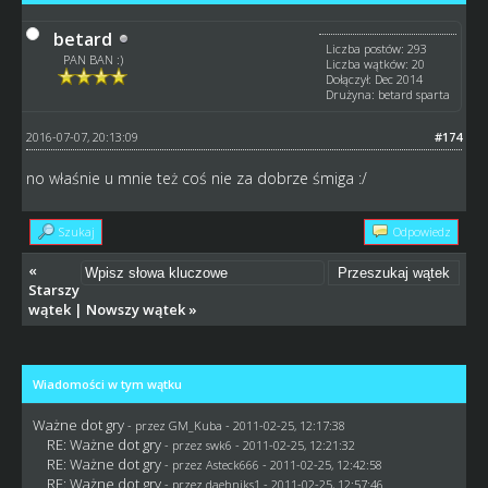
betard
Liczba postów: 293
PAN BAN :)
Liczba wątków: 20
Dołączył: Dec 2014
Drużyna: betard sparta
2016-07-07, 20:13:09
#174
no właśnie u mnie też coś nie za dobrze śmiga :/
Szukaj
Odpowiedz
«
Starszy
wątek
|
Nowszy wątek
»
Wiadomości w tym wątku
Ważne dot gry
- przez
GM_Kuba
- 2011-02-25, 12:17:38
RE: Ważne dot gry
- przez
swk6
- 2011-02-25, 12:21:32
RE: Ważne dot gry
- przez Asteck666 - 2011-02-25, 12:42:58
RE: Ważne dot gry
- przez daehniks1 - 2011-02-25, 12:57:46